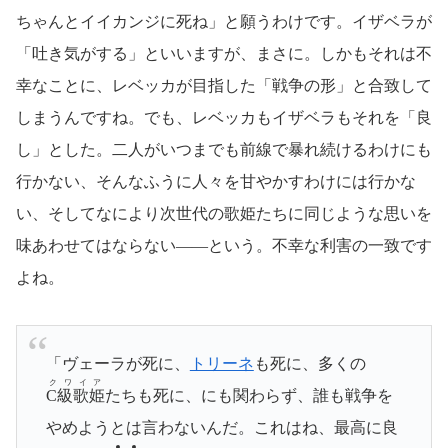
ちゃんとイイカンジに死ね」と願うわけです。イザベラが
「吐き気がする」といいますが、まさに。しかもそれは不
幸なことに、レベッカが目指した「戦争の形」と合致して
しまうんですね。でも、レベッカもイザベラもそれを「良
し」とした。二人がいつまでも前線で暴れ続けるわけにも
行かない、そんなふうに人々を甘やかすわけには行かな
い、そしてなにより次世代の歌姫たちに同じような思いを
味あわせてはならない――という。不幸な利害の一致です
よね。
「ヴェーラが死に、
トリーネ
も死に、多くの
クワイア
C級歌姫
たちも死に、にも関わらず、誰も戦争を
やめようとは言わないんだ。これはね、最高に良