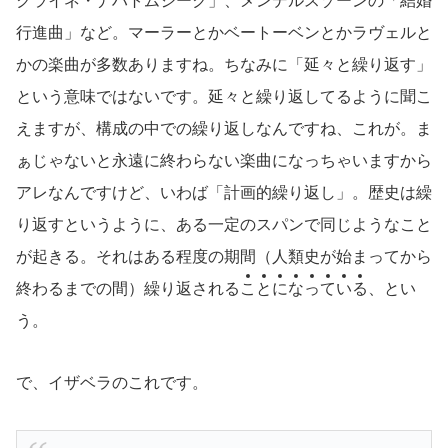
クライネ・ナハトムジーク」、メンデルスゾーンの「結婚
行進曲」など。マーラーとかベートーベンとかラヴェルと
かの楽曲が多数ありますね。ちなみに「延々と繰り返す」
という意味ではないです。延々と繰り返してるように聞こ
えますが、構成の中での繰り返しなんですね、これが。ま
ぁじゃないと永遠に終わらない楽曲になっちゃいますから
アレなんですけど、いわば「計画的繰り返し」。歴史は繰
り返すというように、ある一定のスパンで同じようなこと
が起きる。それはある程度の期間（人類史が始まってから
終わるまでの間）繰り返される
こ
と
に
な
っ
て
い
る
、とい
う。
で、イザベラのこれです。