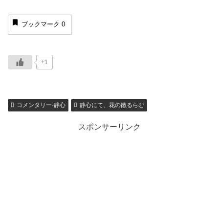
ブックマーク
0
+1
コメンタリー-静心
静心にて、花の散るらむ
スポンサーリンク