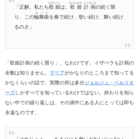
セイレーン
セイレネス・シーケンス
「正解。私たち
歌姫
は、
歌姫計画
の続く限
ロンド
り、この
輪舞曲
を奏で続け、歌い続け、舞い続け
るのさ」
「歌姫計画の続く限り」、なわけです。イザベラも計画の
全貌は知りません。
マリア
がかなりのところまで知ってる
かなくらいの話で、実際の所は多分
ジョルジュ・ベルリオ
ーズ
しかすべてを知っているわけではない。終わりを知ら
ない中での繰り返しは、その渦中にある人にとっては即ち
永遠なのです。