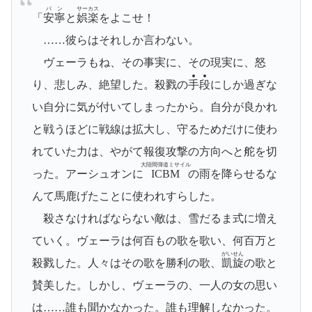
パン
サーカス
「
安寧
と
娯楽
をよこせ！
……彼らはそれしか言わない。
ヴェーラもね、その事実に、その現実に、怒
り、悲しみ、絶望した。殺戮の
手
段
にしか過ぎな
い自分に気が付いてしまったから。自分が良かれ
と戦うほどに戦線は拡大し、守るためだけに使わ
れていた力は、やがて報復攻撃の方向へと舵を切
大陸間弾道ミサイル
った。アーシュオンに
ICBM
の雨を降らせるな
んて馬鹿げたことに使われすらした。
殺さなければならない敵は、雪だるま式に増え
ていく。ヴェーラは何百もの歌を歌い、何百万と
がいせん
殺戮した。人々はその歌を勝利の歌、
凱旋
の歌と
賛美した。しかし、ヴェーラの、一人の女の思い
は……誰も聞かなかった。誰も理解しなかった。