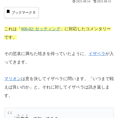
2021.08.14
2021.08.15
ブックマーク
0
これは「
#06-02: セッティング
」に対応したコメンタリー
です。
その悲哀に満ちた呟きを待っていたように、
イザベラ
が入
ってきます。
マリオン
は意を決してイザベラに問います。「いつまで戦
えば良いのか」と。それに対してイザベラは訊き返しま
す。
ロンド