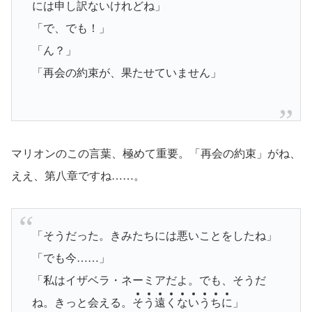
には申し訳ないけれどね」
「で、でも！」
「ん？」
「再会の約束が、果たせていません」
マリオンのこの言葉、極めて重要。「再会の約束」がね、
ええ、第八章ですね……。
「そうだった。きみたちには悪いことをしたね」
「でも今……」
「私はイザベラ・ネーミアだよ。でも、そうだ
ね。きっと会える。
そ
う
遠
く
な
い
う
ち
に
」