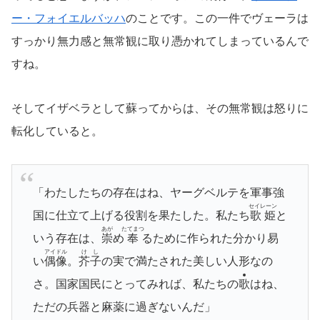
ー・フォイエルバッハ
のことです。この一件でヴェーラは
すっかり無力感と無常観に取り憑かれてしまっているんで
すね。
そしてイザベラとして蘇ってからは、その無常観は怒りに
転化していると。
「わたしたちの存在はね、ヤーグベルテを軍事強
セイレーン
国に仕立て上げる役割を果たした。私たち
歌姫
と
あが
たてまつ
いう存在は、
崇
め
奉
るために作られた分かり易
アイドル
けし
い
偶像
。
芥子
の実で満たされた美しい人形なの
さ。国家国民にとってみれば、私たちの
歌
はね、
ただの兵器と麻薬に過ぎないんだ」