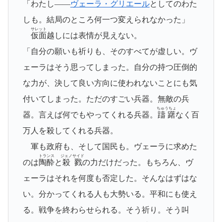
「わたし――
ヴェーラ・グリエール
としてのわた
しも。結局のところ何一つ変えられなかった」
サレット
仮面
越しには表情が見えない。
「自分の願いも祈りも、そのすべてが虚しい。ヴ
ェーラはそう思ってしまった。自分の持つ圧倒的
な力が、決して良い方向に使われないことにも気
付いてしまった。ただのすごい兵器。無敵の兵
ちゅうちょ
器。言えば何でもやってくれる兵器。
躊躇
なく百
万人を殺してくれる兵器。
軍も政府も、そして国民も。ヴェーラに求めた
トランス
ジェノサイド
のは
陶酔
と
殺戮
の力だけだった。もちろん、ヴ
ェーラはそれを何度も否定した。そんなはずはな
い。分かってくれる人も大勢いる。平和にも使え
る。戦争を終わらせられる。そう祈り。そう叫