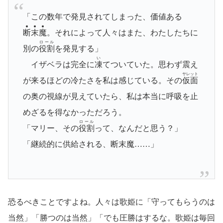
「この数年で発見されてしまった、価値ある
断
末
魔
。それによって人々はまた、わたしたちに
ロール
別の
役割
を発見する」
い
イザベラは完全に
凍
てついていた。思わず震え
サレット
が来るほどの冷たさを私は感じている。その
仮面
の奥の視線が見えていたら、私は本当に呼吸を止
めざるを得なかっただろう。
ロール
「マリー、その
役割
って、なんだと思う？」
「継続的に供給される、断末魔……」
恐るべきことですよね。人々は歌姫に「守ってもらうのは
当然」「勝つのは当然」「でも圧勝はするな。歌姫は毎回