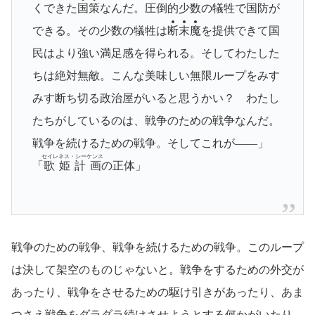
くできた
国
策
なんだ。圧倒的少数の犠牲で国防が
できる。その少数の犠牲は
断
末
魔
を提供できて国
民はより強い満足感を得られる。そしてわたした
ちは絶対無敵。こんな美味しい無限ループをみす
みす断ち切る政治屋がいると思うかい？ わたし
たちがしているのは、戦争のための戦争なんだ。
戦争を続けるための戦争。そしてこれが――」
セイレネス・シーケンス
「
歌姫計画
の正体」
戦争のための戦争、戦争を続けるための戦争。このループ
は決して架空のものじゃないと。戦争をするための外交が
あったり、戦争をさせるための駆け引きがあったり、あま
つさえ戦争をダラダラ続けさせようとする何かがいたり。