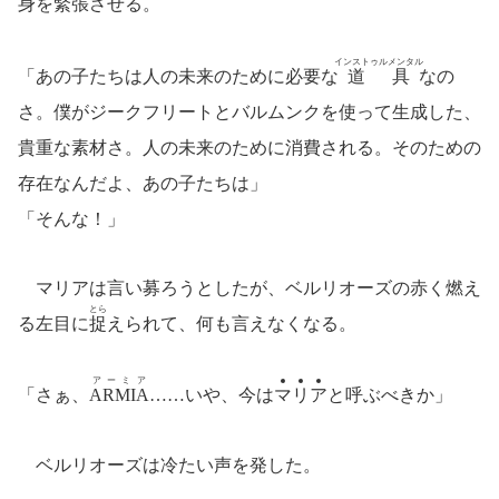
身を緊張させる。
インストゥルメンタル
「あの子たちは人の未来のために必要な
道具
なの
さ。僕がジークフリートとバルムンクを使って生成した、
貴重な素材さ。人の未来のために消費される。そのための
存在なんだよ、あの子たちは」
「そんな！」
マリアは言い募ろうとしたが、ベルリオーズの赤く燃え
とら
る左目に
捉
えられて、何も言えなくなる。
アーミア
「さぁ、
ARMIA
……いや、今は
マ
リ
ア
と呼ぶべきか」
ベルリオーズは冷たい声を発した。