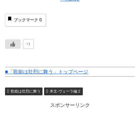
ブックマーク
0
+1
■「歌姫は壮烈に舞う」トップページ
歌姫は壮烈に舞う
本文-ヴェーラ編２
スポンサーリンク