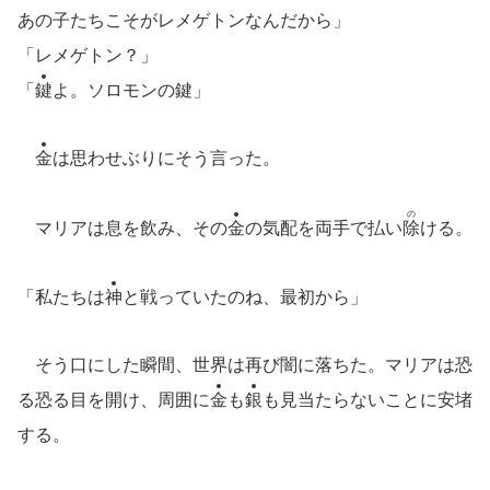
あの子たちこそがレメゲトンなんだから」
「レメゲトン？」
「
鍵
よ。ソロモンの鍵」
金
は思わせぶりにそう言った。
の
マリアは息を飲み、その
金
の気配を両手で払い
除
ける。
「私たちは
神
と戦っていたのね、最初から」
そう口にした瞬間、世界は再び闇に落ちた。マリアは恐
る恐る目を開け、周囲に
金
も
銀
も見当たらないことに安堵
する。