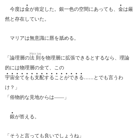
今度は
金
が肯定した。銀一色の空間にあっても、
金
は厳
然と存在していた。
マリアは無意識に唇を舐める。
プロトコル
「論理層の
法則
を物理層に拡張できるとするなら、理論
的には物理層の全て、この
宇
宙
全
て
を
も
支
配
す
る
こ
と
が
で
き
る
……とでも言うわ
け？」
「俗物的な見地からは――」
銀
が答える。
「そうと言っても良いでしょうね」