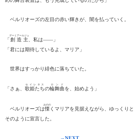
めの舞台装置は、もう完成しているのだから」
ベルリオーズの左目の赤い輝きが、闇を払っていく。
デーミアールジュ
「
創造主
、私は――」
「君には期待しているよ、マリア」
世界はすっかり緋色に落ちていた。
セイレネス
ロンド
「さぁ、
歌姫たち
の
輪舞曲
を、始めよう」
おのの
ベルリオーズは
慄
くマリアを見据えながら、ゆっくりと
そのように宣言した。
→NEXT