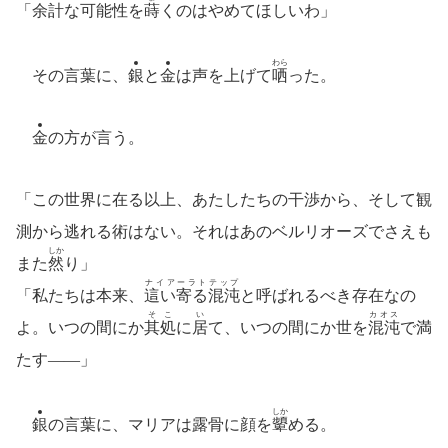
「余計な可能性を
蒔
くのはやめてほしいわ」
わら
その言葉に、
銀
と
金
は声を上げて
哂
った。
金
の方が言う。
「この世界に在る以上、あたしたちの干渉から、そして観
測から逃れる術はない。それはあのベルリオーズでさえも
しか
また
然
り」
ナイアーラトテップ
「私たちは本来、
這い寄る混沌
と呼ばれるべき存在なの
そこ
い
カオス
よ。いつの間にか
其処
に
居
て、いつの間にか世を
混沌
で満
たす――」
しか
銀
の言葉に、マリアは露骨に顔を
顰
める。