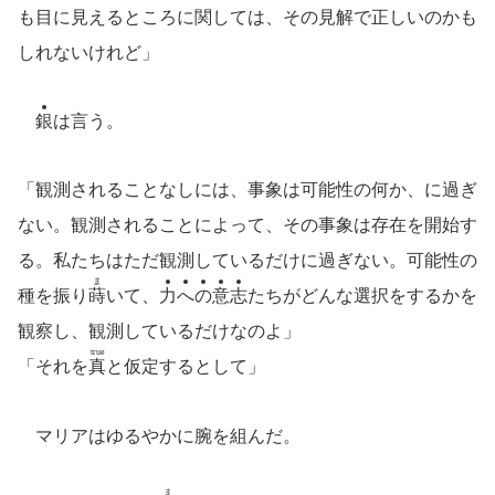
も目に見えるところに関しては、その見解で正しいのかも
しれないけれど」
銀
は言う。
「観測されることなしには、事象は可能性の何か、に過ぎ
ない。観測されることによって、その事象は存在を開始す
る。私たちはただ観測しているだけに過ぎない。可能性の
ま
種を振り
蒔
いて、
力
へ
の
意
志
たちがどんな選択をするかを
観察し、観測しているだけなのよ」
true
「それを
真
と仮定するとして」
マリアはゆるやかに腕を組んだ。
ま