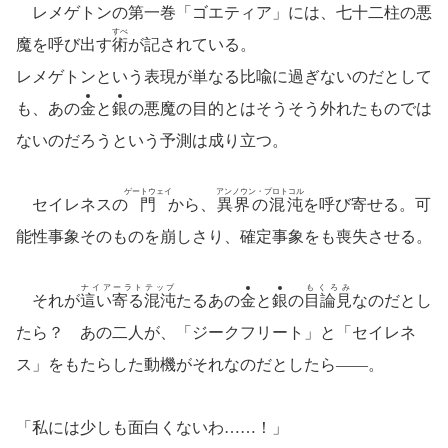
レメゲトンの第一巻「ゴエティア」には、七十二柱の悪
すべ
魔を呼び出す
術
が記されている。
レメゲトンという表現が単なる比喩に過ぎないのだとして
も、あの
金
と
銀
の悪魔の目的とはそうそう外れたものでは
ないのだろうという予測は成り立つ。
ゲートウェイ
アンノウン・プロトコル
セイレネスの
門
から、
異界の混沌
を呼び寄せる。可
能性事象そのものを崩しさり、確定事象をも喪失させる。
ナイアーラトテップ
もくろみ
それが
這い寄る混沌
たるあの
金
と
銀
の
目論見
なのだとし
たら？ あの二人が、「ジークフリート」と「セイレネ
ス」をもたらした動機がそれなのだとしたら――。
「私には少しも面白くないわ……！」