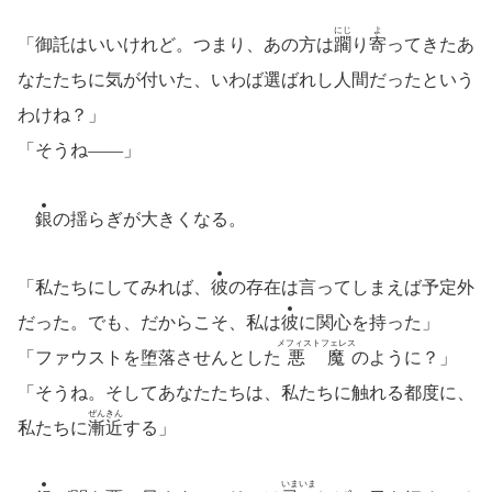
にじ
よ
「御託はいいけれど。つまり、あの方は
躙
り
寄
ってきたあ
なたたちに気が付いた、いわば選ばれし人間だったという
わけね？」
「そうね――」
銀
の揺らぎが大きくなる。
「私たちにしてみれば、
彼
の存在は言ってしまえば予定外
だった。でも、だからこそ、私は
彼
に関心を持った」
メフィストフェレス
「ファウストを堕落させんとした
悪魔
のように？」
「そうね。そしてあなたたちは、私たちに触れる都度に、
ぜんきん
私たちに
漸近
する」
いまいま