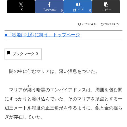
X
Facebook
はてブ
コピー
0
0
2023.04.16
2023.04.22
■「歌姫は壮烈に舞う」トップページ
ブックマーク
0
闇の中に佇むマリアは、深い溜息をついた。
まと
マリアが
纏
う暗黒のエンパイアドレスは、周囲を包む闇
にすっかりと溶け込んでいた。そのマリアを頂点とする一
辺三メートル程度の正三角形を作るように、
銀
と
金
の揺ら
ぎが存在していた。