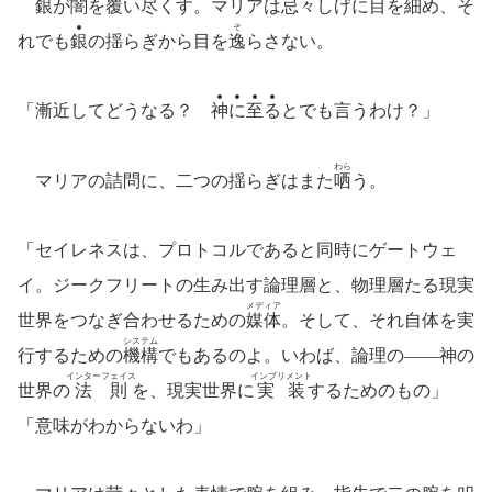
銀
が闇を覆い尽くす。マリアは
忌々
しげに目を細め、そ
そ
れでも
銀
の揺らぎから目を
逸
らさない。
「漸近してどうなる？
神
に
至
る
とでも言うわけ？」
わら
マリアの詰問に、二つの揺らぎはまた
哂
う。
「セイレネスは、プロトコルであると同時にゲートウェ
イ。ジークフリートの生み出す論理層と、物理層たる現実
メディア
世界をつなぎ合わせるための
媒体
。そして、それ自体を実
システム
行するための
機構
でもあるのよ。いわば、論理の――神の
インターフェイス
インプリメント
世界の
法則
を、現実世界に
実装
するためのもの」
「意味がわからないわ」