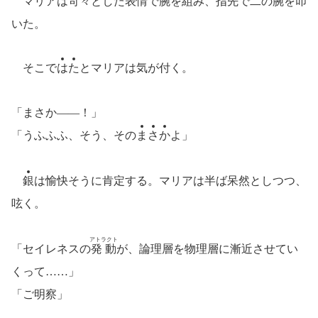
マリアは苛々とした表情で腕を組み、指先で二の腕を叩
いた。
そこで
は
た
とマリアは気が付く。
「まさか――！」
「うふふふ、そう、その
ま
さ
か
よ」
銀
は愉快そうに肯定する。マリアは半ば呆然としつつ、
呟く。
アトラクト
「セイレネスの
発動
が、論理層を物理層に漸近させてい
くって……」
「ご明察」