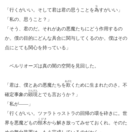
な
「行くがいい。そして君は君の思うことを
為
すがいい」
「私の、思うこと？」
「そう、君のだ。それがあの悪魔たちにどう作用するの
か。僕の目的にどんな具合に関与してくるのか。僕はその
点にとても関心を持っている」
ベルリオーズは真の闇の空間を見回した。
あざむ
「君は、僕とあの悪魔たちを
欺
くために生まれたのさ。不
けんげん
確定事象の
顕現
とでも言おうか？」
「私が――」
「行くがいい。ツァラトゥストラの回帰の環を砕きに。世
くびき
界を悪魔どもの
頸木
から解き放ってみせておくれ。そのた