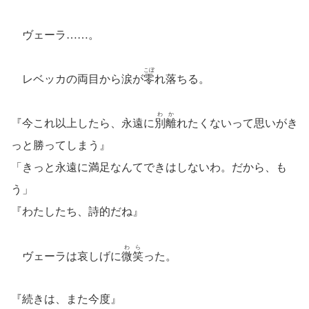
ヴェーラ……。
こぼ
レベッカの両目から涙が
零
れ落ちる。
わか
『今これ以上したら、永遠に
別離
れたくないって思いがき
っと勝ってしまう』
「きっと永遠に満足なんてできはしないわ。だから、も
う」
『わたしたち、詩的だね』
わら
ヴェーラは哀しげに
微笑
った。
『続きは、また今度』