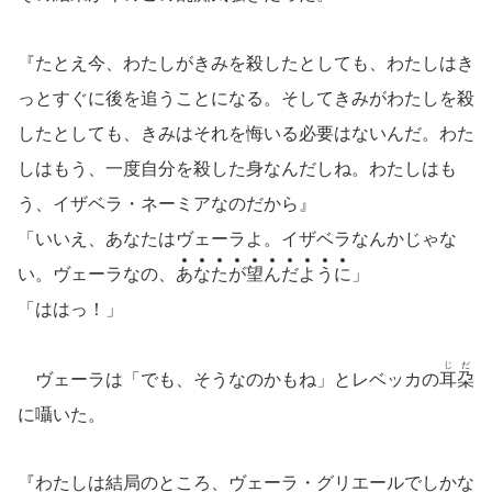
『たとえ今、わたしがきみを殺したとしても、わたしはき
っとすぐに後を追うことになる。そしてきみがわたしを殺
したとしても、きみはそれを悔いる必要はないんだ。わた
しはもう、一度自分を殺した身なんだしね。わたしはも
う、イザベラ・ネーミアなのだから』
「いいえ、あなたはヴェーラよ。イザベラなんかじゃな
い。ヴェーラなの、
あ
な
た
が
望
ん
だ
よ
う
に
」
「ははっ！」
じだ
ヴェーラは「でも、そうなのかもね」とレベッカの
耳朶
に囁いた。
『わたしは結局のところ、ヴェーラ・グリエールでしかな