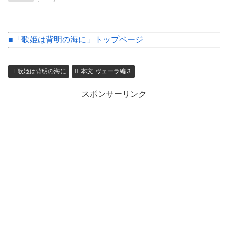
■「歌姫は背明の海に」トップページ
歌姫は背明の海に
本文-ヴェーラ編３
スポンサーリンク