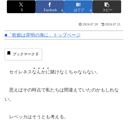
X
Facebook
はてブ
コピー
0
0
2024.07.20
2024.07.21
■「歌姫は背明の海に」トップページ
ブックマーク
0
セイレネス
な
ん
か
に
賭けなくちゃならない。
思えばその時点で私たちは間違えていたのかもしれな
い。
レベッカはそうとも考える。