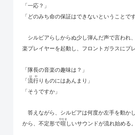
「一応？」
「どのみち命の保証はできないということで
シルビアらしからぬ少し弾んだ声で言われ、
楽プレイヤーを起動し、フロントガラスにプ
「隊長の音楽の趣味は？」
はや
「
流行
りものにはあんまり」
「そうですか」
答えながら、シルビアは何度か左手を動かし
やかま
から、不定形で
喧
しいサウンドが流れ始める