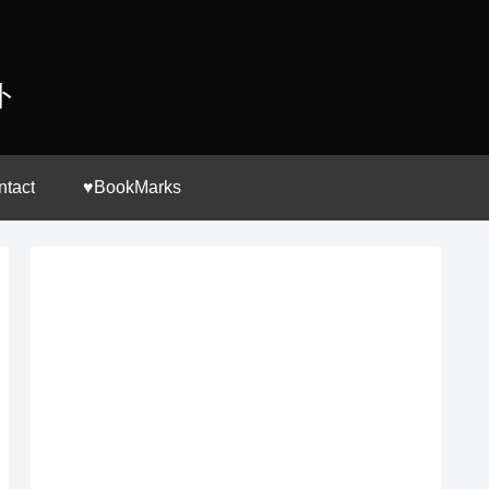
ト
ntact
♥BookMarks