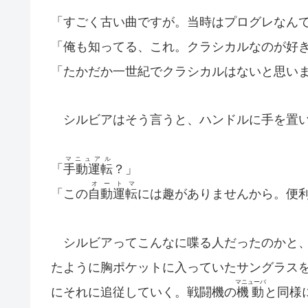
「すごく古い曲ですが。当時はプログレなん
「俺も知ってる、これ。クラシカルなのが好
「たかだか一世紀でクラシカルはないと思い
シルビアはそう言うと、ハンドルに手を置い
マニュアル
「
手動運転
？」
オートマ
「この
自動運転
には趣がありませんから。便
シルビアってこんなに喋る人だったのかと、
たように胸ポケットに入っていたサングラス
マニューバ
にそれに追従していく。戦闘機の
機動
と同様