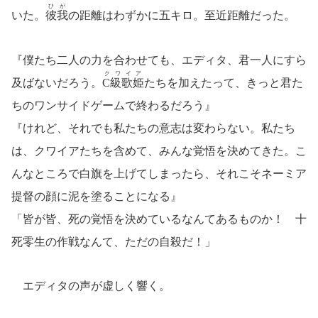
ひが
いた。
彼我
の距離はわずかに五キロ。至近距離だった。
『僕たち二人の力を合わせても、エディタ、君一人にすら
クワイア
及ばないだろう。
C級歌姫
たちを加えたって、きっと君た
ちのワンサイドゲームで終わるだろう』
『けれど、それでも私たちの意志は変わらない。私たち
は、クワイアたちを含めて、みんな覚悟を決めてきた。こ
んなところで白旗を上げてしまったら、それこそネーミア
提督の顔に泥を塗ることになる』
「皆が皆、死の覚悟を決めているなんてあるものか！ 十
死零生の作戦なんて、ただの自殺だ！」
エディタの声が虚しく響く。