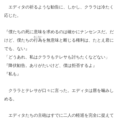
エディタの祈るような勧告に、しかし、クララは冷たく
応じた。
『僕たちの死に意味を求めるのは確かにナンセンスだ。だ
おこない
けど、僕たちの
行為
を無意味と断じる権利は、たとえ君に
でも、ない』
「どうあれ、私はクララもテレサも討ちたくなどない」
『降伏勧告。ありがたいけど、僕は拒否するよ』
『私も』
クララとテレサが口々に言った。エディタは唇を噛みし
める。
エディタたちの主砲はすでに二人の軽巡を完全に捉えて