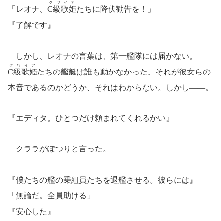
クワイア
「レオナ、
C級歌姫
たちに降伏勧告を！」
『了解です』
しかし、レオナの言葉は、第一艦隊には届かない。
クワイア
C級歌姫
たちの艦艇は誰も動かなかった。それが彼女らの
本音であるのかどうか、それはわからない。しかし――。
『エディタ。ひとつだけ頼まれてくれるかい』
クララがぽつりと言った。
『僕たちの艦の乗組員たちを退艦させる。彼らには』
「無論だ。全員助ける」
『安心した』