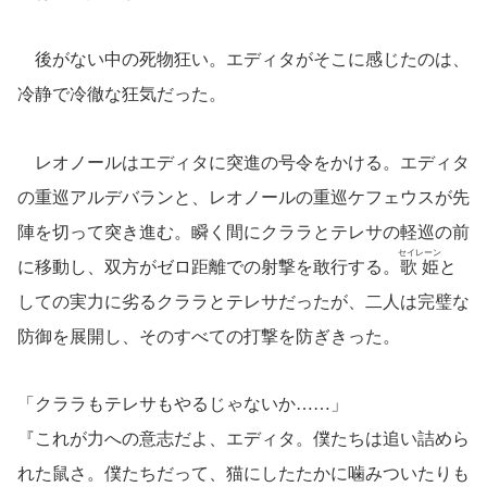
後がない中の死物狂い。エディタがそこに感じたのは、
冷静で冷徹な狂気だった。
レオノールはエディタに突進の号令をかける。エディタ
の重巡アルデバランと、レオノールの重巡ケフェウスが先
陣を切って突き進む。瞬く間にクララとテレサの軽巡の前
セイレーン
に移動し、双方がゼロ距離での射撃を敢行する。
歌姫
と
しての実力に劣るクララとテレサだったが、二人は完璧な
防御を展開し、そのすべての打撃を防ぎきった。
「クララもテレサもやるじゃないか……」
『これが力への意志だよ、エディタ。僕たちは追い詰めら
れた鼠さ。僕たちだって、猫にしたたかに噛みついたりも