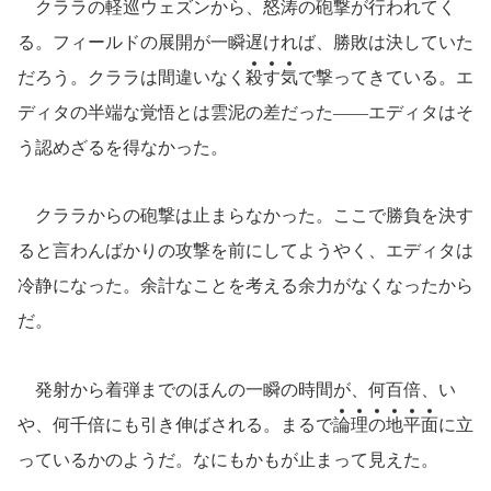
クララの軽巡ウェズンから、怒涛の砲撃が行われてく
る。フィールドの展開が一瞬遅ければ、勝敗は決していた
だろう。クララは間違いなく
殺
す
気
で撃ってきている。エ
ディタの半端な覚悟とは雲泥の差だった――エディタはそ
う認めざるを得なかった。
クララからの砲撃は止まらなかった。ここで勝負を決す
ると言わんばかりの攻撃を前にしてようやく、エディタは
冷静になった。余計なことを考える余力がなくなったから
だ。
発射から着弾までのほんの一瞬の時間が、何百倍、い
や、何千倍にも引き伸ばされる。まるで
論
理
の
地
平
面
に立
っているかのようだ。なにもかもが止まって見えた。