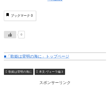
ブックマーク
0
0
■「歌姫は背明の海に」トップページ
歌姫は背明の海に
本文-ヴェーラ編３
スポンサーリンク