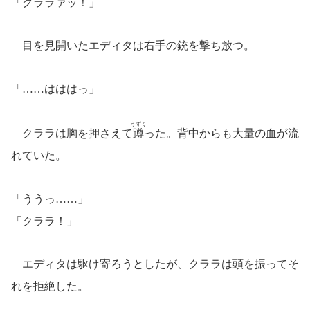
「クララァッ！」
目を見開いたエディタは右手の銃を撃ち放つ。
「……はははっ」
うずく
クララは胸を押さえて
蹲
った。背中からも大量の血が流
れていた。
「ううっ……」
「クララ！」
エディタは駆け寄ろうとしたが、クララは頭を振ってそ
れを拒絶した。