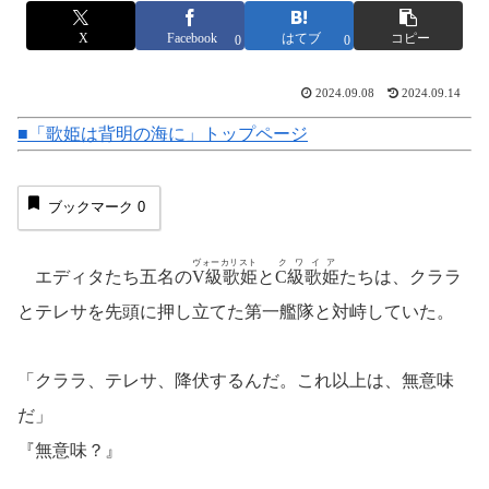
X
Facebook
はてブ
コピー
0
0
2024.09.08
2024.09.14
■「歌姫は背明の海に」トップページ
ブックマーク
0
ヴォーカリスト
クワイア
エディタたち五名の
V級歌姫
と
C級歌姫
たちは、クララ
とテレサを先頭に押し立てた第一艦隊と対峙していた。
「クララ、テレサ、降伏するんだ。これ以上は、無意味
だ」
『無意味？』