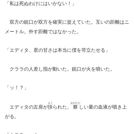
「私は死ぬわけにはいかない！」
双方の銃口が双方を確実に捉えていた。互いの距離はニ
メートル。外す距離ではなかった。
「エディタ、君の甘さは本当に僕を苛立たせる」
クララの人差し指が動いた。銃口が火を噴いた。
「ッ！？」
えぐ
おびただ
エディタの左肩が
抉
られた。
夥
しい量の血液が噴き上
がる。