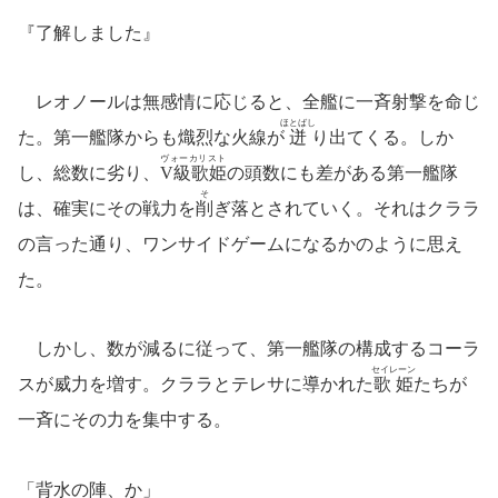
『了解しました』
レオノールは無感情に応じると、全艦に一斉射撃を命じ
ほとばし
た。第一艦隊からも熾烈な火線が
迸
り出てくる。しか
ヴォーカリスト
し、総数に劣り、
V級歌姫
の頭数にも差がある第一艦隊
そ
は、確実にその戦力を
削
ぎ落とされていく。それはクララ
の言った通り、ワンサイドゲームになるかのように思え
た。
しかし、数が減るに従って、第一艦隊の構成するコーラ
セイレーン
スが威力を増す。クララとテレサに導かれた
歌姫
たちが
一斉にその力を集中する。
「背水の陣、か」