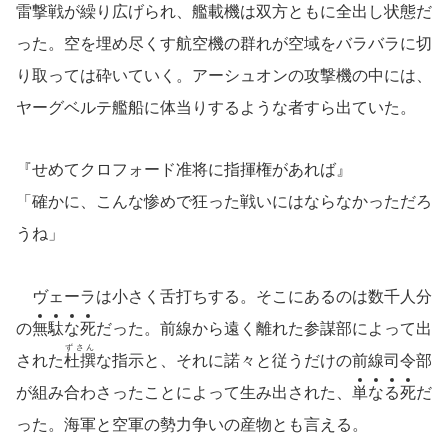
雷撃戦が繰り広げられ、艦載機は双方ともに全出し状態だ
った。空を埋め尽くす航空機の群れが空域をバラバラに切
り取っては砕いていく。アーシュオンの攻撃機の中には、
ヤーグベルテ艦船に体当りするような者すら出ていた。
『せめてクロフォード准将に指揮権があれば』
「確かに、こんな惨めで狂った戦いにはならなかっただろ
うね」
ヴェーラは小さく舌打ちする。そこにあるのは数千人分
の
無
駄
な
死
だった。前線から遠く離れた参謀部によって出
ずさん
された
杜撰
な指示と、それに諾々と従うだけの前線司令部
が組み合わさったことによって生み出された、
単
な
る
死
だ
った。海軍と空軍の勢力争いの産物とも言える。