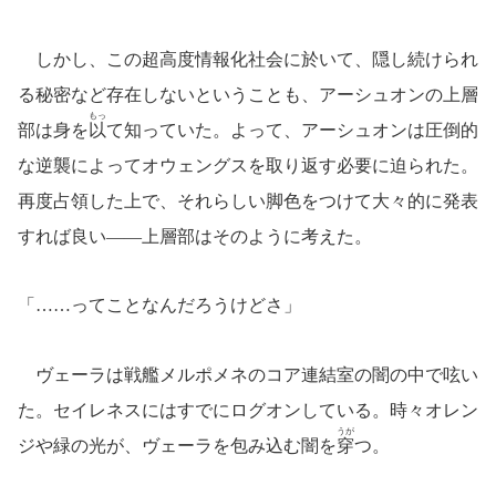
しかし、この超高度情報化社会に於いて、隠し続けられ
る秘密など存在しないということも、アーシュオンの上層
もっ
部は身を
以
て知っていた。よって、アーシュオンは圧倒的
な逆襲によってオウェングスを取り返す必要に迫られた。
再度占領した上で、それらしい脚色をつけて大々的に発表
すれば良い――上層部はそのように考えた。
「……ってことなんだろうけどさ」
ヴェーラは戦艦メルポメネのコア連結室の闇の中で呟い
た。セイレネスにはすでにログオンしている。時々オレン
うが
ジや緑の光が、ヴェーラを包み込む闇を
穿
つ。