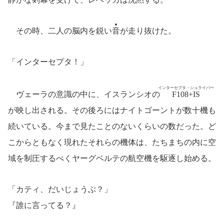
その時、二人の脳内を鋭い
音
が走り抜けた。
「インターセプタ！」
インターセプタ・シュライバー
ヴェーラの意識の中に、イスランシオの
F108+IS
が映し出される。その後ろにはナイトゴーントが数十機も
続いている。今まで見たことのないくらいの数だった。ど
こからともなく現れたそれらの機体は、たちまちの内に空
域を制圧するべくヤーグベルテの航空機を駆逐し始める。
「カティ、だいじょうぶ？」
『誰に言ってる？』