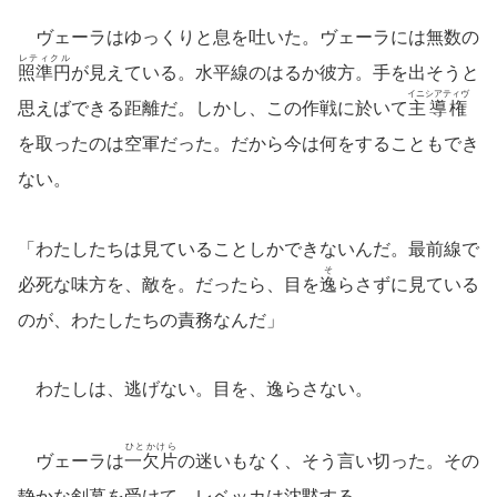
ヴェーラはゆっくりと息を吐いた。ヴェーラには無数の
レティクル
照準円
が見えている。水平線のはるか彼方。手を出そうと
イニシアティヴ
思えばできる距離だ。しかし、この作戦に於いて
主導権
を取ったのは空軍だった。だから今は何をすることもでき
ない。
「わたしたちは見ていることしかできないんだ。最前線で
そ
必死な味方を、敵を。だったら、目を
逸
らさずに見ている
のが、わたしたちの責務なんだ」
わたしは、逃げない。目を、逸らさない。
ひとかけら
ヴェーラは
一欠片
の迷いもなく、そう言い切った。その
静かな剣幕を受けて、レベッカは沈黙する。