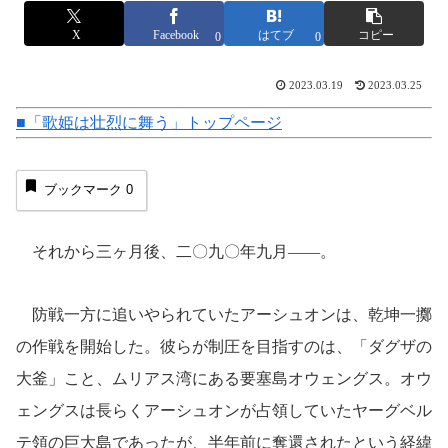
X
Facebook
はてブ
コピー
0
0
2023.03.19
2023.03.25
■「歌姫は壮烈に舞う」トップページ
ブックマーク
0
それから三ヶ月後、二〇九〇年九月――。
防戦一方に追いやられていたアーシュオンは、乾坤一擲
の作戦を開始した。彼らが制圧を目指すのは、「ダグザの
大釜」こと、ムリアス湾にある要塞島オウェングス。オウ
ェングスは長らくアーシュオンが占領していたヤーグベル
テ領の巨大島であったが、半年前に奪還されたという経緯