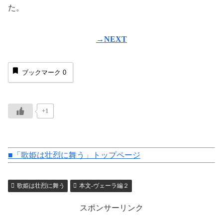
た。
→NEXT
ブックマーク
0
+1
■「歌姫は壮烈に舞う」トップページ
歌姫は壮烈に舞う
本文-ヴェーラ編２
スポンサーリンク