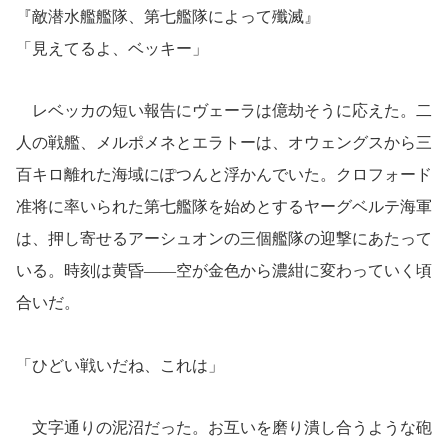
『敵潜水艦艦隊、第七艦隊によって殲滅』
「見えてるよ、ベッキー」
レベッカの短い報告にヴェーラは億劫そうに応えた。二
人の戦艦、メルポメネとエラトーは、オウェングスから三
百キロ離れた海域にぽつんと浮かんでいた。クロフォード
准将に率いられた第七艦隊を始めとするヤーグベルテ海軍
は、押し寄せるアーシュオンの三個艦隊の迎撃にあたって
いる。時刻は黄昏――空が金色から濃紺に変わっていく頃
合いだ。
「ひどい戦いだね、これは」
文字通りの泥沼だった。お互いを磨り潰し合うような砲