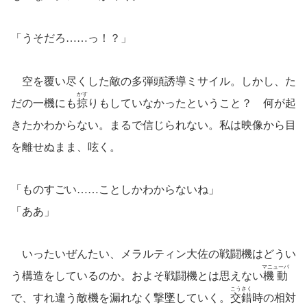
「うそだろ……っ！？」
空を覆い尽くした敵の多弾頭誘導ミサイル。しかし、た
かす
だの一機にも
掠
りもしていなかったということ？ 何が起
きたかわからない。まるで信じられない。私は映像から目
を離せぬまま、呟く。
「ものすごい……ことしかわからないね」
「ああ」
いったいぜんたい、メラルティン大佐の戦闘機はどうい
マニューバ
う構造をしているのか。およそ戦闘機とは思えない
機動
こうさく
で、すれ違う敵機を漏れなく撃墜していく。
交錯
時の相対