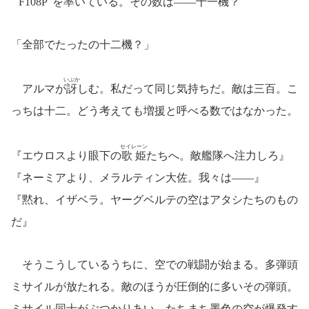
F108P
を率いている。その数は――十一機？
「全部でたったの十二機？」
いぶか
アルマが
訝
しむ。私だって同じ気持ちだ。敵は三百。こ
っちは十二。どう考えても増援と呼べる数ではなかった。
セイレーン
『エウロスより眼下の
歌姫
たちへ。敵艦隊へ注力しろ』
『ネーミアより、メラルティン大佐。我々は――』
『黙れ、イザベラ。ヤーグベルテの空はアタシたちのもの
だ』
そうこうしているうちに、空での戦闘が始まる。多弾頭
ミサイルが放たれる。敵のほうが圧倒的に多いその弾頭。
ミサイル同士がぶつかりあい、たちまち墨色の空が爆発す