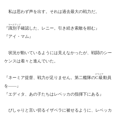
私は思わず声を出す。それは過去最大の戦力だ。
マークアップ
『
識別子
確認した、レニー。引き続き索敵を頼む』
『アイ・マム』
状況が動いているようには見えなかったが、戦闘のシー
ケンスは着々と進んでいた。
クワイア
『ネーミア提督、戦力が足りません。第二艦隊の
C級
動員
を――』
『エディタ、あの子たちはレベッカの指揮下にある』
ぴしゃりと言い切るイザベラに被せるように、レベッカ