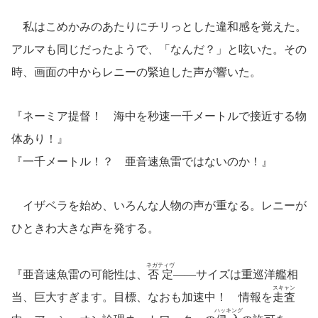
私はこめかみのあたりにチリっとした違和感を覚えた。
アルマも同じだったようで、「なんだ？」と呟いた。その
時、画面の中からレニーの緊迫した声が響いた。
『ネーミア提督！ 海中を秒速一千メートルで接近する物
体あり！』
『一千メートル！？ 亜音速魚雷ではないのか！』
イザベラを始め、いろんな人物の声が重なる。レニーが
ひときわ大きな声を発する。
ネガティヴ
『亜音速魚雷の可能性は、
否定
――サイズは重巡洋艦相
スキャン
当、巨大すぎます。目標、なおも加速中！ 情報を
走査
ハッキング