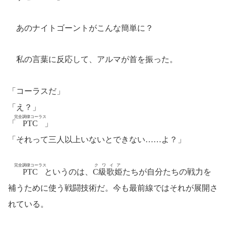
あのナイトゴーントがこんな簡単に？
私の言葉に反応して、アルマが首を振った。
「コーラスだ」
「え？」
完全調律コーラス
「
PTC
」
「それって三人以上いないとできない……よ？」
完全調律コーラス
クワイア
PTC
というのは、
C級歌姫
たちが自分たちの戦力を
補うために使う戦闘技術だ。今も最前線ではそれが展開さ
れている。