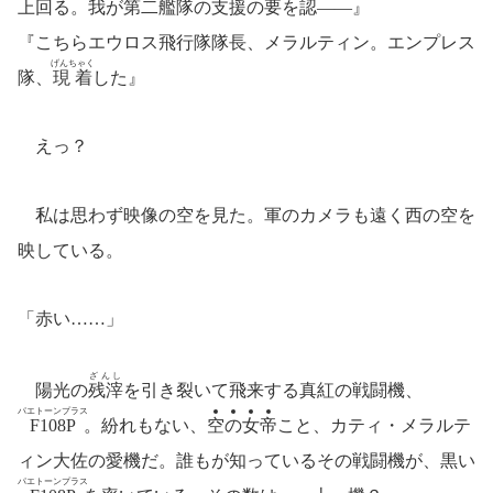
上回る。我が第二艦隊の支援の要を
認
――』
『こちらエウロス飛行隊隊長、メラルティン。エンプレス
げんちゃく
隊、
現着
した』
えっ？
私は思わず映像の空を見た。軍のカメラも遠く西の空を
映している。
「赤い……」
ざんし
陽光の
残滓
を引き裂いて飛来する真紅の戦闘機、
パエトーンプラス
F108P
。紛れもない、
空
の
女
帝
こと、カティ・メラルテ
ィン大佐の愛機だ。誰もが知っているその戦闘機が、黒い
パエトーンプラス