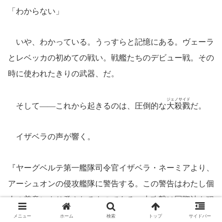
「わからない」
いや、わかっている。うっすらと記憶にある。ヴェーラ
とレベッカの初めての戦い。戦艦たちのデビュー戦。その
時に使われたきりの武器、だ。
ジェノサイド
そして――これから起きるのは、圧倒的な
大殺戮
だ。
イザベラの声が響く。
『ヤーグベルテ第一艦隊司令官イザベラ・ネーミアより、
アーシュオンの侵攻艦隊に警告する。この警告はわたし個
人の善意により発されるものである。本攻撃は国際法を犯
あら
すものに
非
ず。なれど、本攻撃は一撃で貴艦隊を殲滅する
メニュー
ホーム
検索
トップ
サイドバー