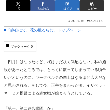
X
Facebook
はてブ
コピー
0
0
2021.07.02
2022.04.23
■「静心にて、花の散るらむ」トップページ
ブックマーク
0
四月にはなったけど、桜はまだ咲く気配もない。私の施
設があったところでは、とっくに散ってしまっている頃合
いだというのに。ヤーグベルテの国土はなるほど広大だな
と思わされる。そして今、正午をまわった頃。イザベラ・
ネーミア提督による処女戦が始まろうとしている。
「第一、第二連合艦隊、か」