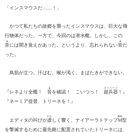
「インスマウスだ……！」
かつて私たちの故郷を襲ったインスマウスは、巨大な飛
行物体だった。一方で、今回のは潜水艦。しかし、この
音
には聞き覚えがあった。というより、忘れられない
音
だ
った。
鳥肌が立つ。汗ばむ。喉が渇く。まばたきができない。
オーパーツ
『レネより全艦！
音
を確認！ こいつっ！
超兵器
！』
『ネーミア提督、トリーネを！』
むな
量産
エディタの叫びが
虚
しく響く。ナイアーラトテップ
M
型
を撃滅するために最先鋒に配置されていたトリーネには、