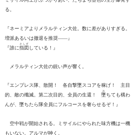
る。
『ネーミアよりメラルティン大佐。数に差がありすぎる。
増派あるいは撤退を推奨――』
さしず
『誰に
指図
している！』
メラルティン大佐の鋭い声が響く。
『エンプレス隊、散開！ 各自撃墜スコアを稼げ！ 主目
お
的、敵の殲滅。第二次目的、全員の生還！
墜
ちても構わ
んが、墜ちたら隊全員にフルコースを奢らせるぞ！』
空中戦が開始される。ミサイルにやられた味方機は一機
もいない。アルマが呻く。