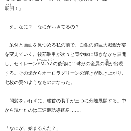
レドネス
展開
！』
え。なに？ なにがおきてるの？
呆然と画面を見つめる私の前で、白銀の超巨大戦艦が姿
を変えていく。後部装甲が次々と青や緑に輝きながら展開
イーエム
エイズィ
わ
し、セイレーン
EM
-
AZ
の後部に半球形の金属の
環
が出現
する。その環からオーロラグリーンの輝きが吹き上がり、
七枚の翼のようなものになった。
間髪をいれずに、艦首の装甲が三つに分離展開する。中
から現れたのは三連装誘導砲身……。
「なにが、始まるんだ？」