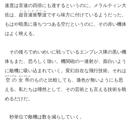
速度は音速の四倍にも達するというのに。メラルティン大
ソニックブーム
佐は、
超音速衝撃波
ですら味方に付けているようだった。
もはや暗黒に落ちつつある空だというのに、その赤い機体
はよく映える。
その後ろでめいめいに戦っているエンプレス隊の黒い機
体もまた、恐ろしく強い。機関砲の一連射が、面白いよう
に敵機に吸い込まれていく。変幻自在な飛行技術。それは
エアリアル・エンプレス
空の女帝
のものと比較しても、遜色が無いようにも思
える。私たちは唖然として、その芸術とも言える技術を眺
めるだけだ。
秒単位で敵機は数を減らしていく。