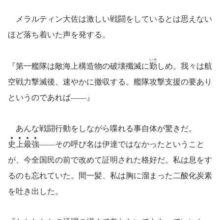
メラルティン大佐は激しい戦闘をしているとは思えない
ほど落ち着いた声を発する。
いそ
『第一艦隊は敵海上構造物の破壊殲滅に
勤
しめ。我々は航
空戦力撃滅後、速やかに撤収する。艦隊攻撃支援の要あり
というのであれば――』
あんな戦闘行動をしながら喋れる事自体が驚きだ。
史
上
最
強
――その呼び名は伊達ではなかったということ
が、今全国民の前で改めて証明された格好だ。私は息をす
るのも忘れていた。間一髪、私は胸に溜まった二酸化炭素
を吐き出した。