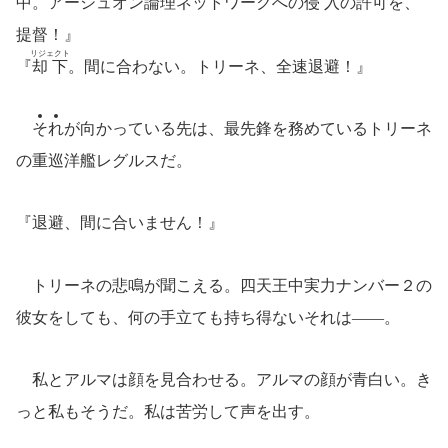
中。アーシュオン論理ネットワークへの
侵入
の許可を、
提督！』
リジェクト
『
却下
。間に合わない。トリーネ、全速退避！』
そ
れ
が向かっている先は、最先鋒を務めているトリーネ
の重巡洋艦レグルスだ。
『退避、間に合いません！』
トリーネの悲鳴が聞こえる。四天王中実力ナンバー２の
彼女をしても、何の手立ても持ち得ないそれは――。
私とアルマは顔を見合わせる。アルマの顔が青白い。き
っと私もそうだ。私は苦労して声を出す。