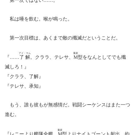
第一次ではない……。
私は唾を飲む。喉が鳴った。
第一次目標は、あくまで敵の殲滅だということだ。
アイ・マム
量産
『……
了解
。クララ、テレサ、
M
型をなんとしてでも殲
滅しろ！』
『クララ、了解』
『テレサ、承知』
もう、誰も彼もが無感情だ。戦闘シーケンスはまた一つ
進む。
量産
『レニーより艦隊全艦。
M
型よりナイトゴーント射出。約