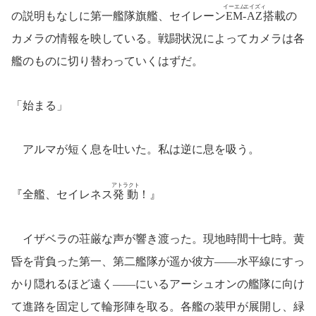
イーエム
エイズィ
の説明もなしに第一艦隊旗艦、セイレーン
EM
-
AZ
搭載の
カメラの情報を映している。戦闘状況によってカメラは各
艦のものに切り替わっていくはずだ。
「始まる」
アルマが短く息を吐いた。私は逆に息を吸う。
アトラクト
『全艦、セイレネス
発動
！』
イザベラの荘厳な声が響き渡った。現地時間十七時。黄
昏を背負った第一、第二艦隊が遥か彼方――水平線にすっ
かり隠れるほど遠く――にいるアーシュオンの艦隊に向け
て進路を固定して輪形陣を取る。各艦の装甲が展開し、緑