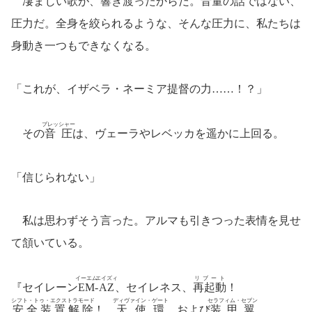
凄まじい
歌
が、響き渡ったからだ。音量の話ではない、
圧力だ。全身を絞られるような、そんな圧力に、私たちは
身動き一つもできなくなる。
「これが、イザベラ・ネーミア提督の力……！？」
プレッシャー
その
音圧
は、ヴェーラやレベッカを遥かに上回る。
「信じられない」
私は思わずそう言った。アルマも引きつった表情を見せ
て頷いている。
イーエム
エイズィ
リブート
『セイレーン
EM
-
AZ
、セイレネス、
再起動
！
シフト・トゥ・エクストラモード
ディヴァイン・ゲート
セラフィム・セブン
安全装置解除
！
天使環
、および
装甲翼