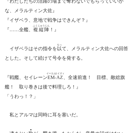
『わたしたちの活躍の場まで奪わないでもらっていいか
な、メラルティン大佐』
『イザベラ、意地で戦争はできんぞ？』
ふくじゅうじん
『……全艦、
複縦陣
！』
もっ
イザベラはその指令を
以
て、メラルティン大佐への回答
とした。そして続けて号令を発する。
イーエム
エイズィ
『戦艦、セイレーン
EM
-
AZ
、全速前進！ 目標、敵総旗
艦！ 取り巻きは後で料理しろ！』
「うわっ！？」
私とアルマは同時に耳を塞いだ。