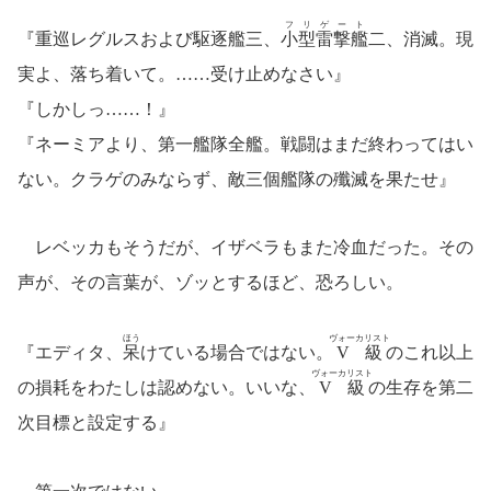
フリゲート
『重巡レグルスおよび駆逐艦三、
小型雷撃艦
二、消滅。現
実よ、落ち着いて。……受け止めなさい』
『しかしっ……！』
『ネーミアより、第一艦隊全艦。戦闘はまだ終わってはい
ない。クラゲのみならず、敵三個艦隊の殲滅を果たせ』
レベッカもそうだが、イザベラもまた冷血だった。その
声が、その言葉が、ゾッとするほど、恐ろしい。
ほう
ヴォーカリスト
『エディタ、
呆
けている場合ではない。
V級
のこれ以上
ヴォーカリスト
の損耗をわたしは認めない。いいな、
V級
の生存を第二
次目標と設定する』