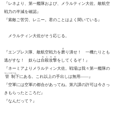
『レネより、第一艦隊および、メラルティン大佐。敵航空
戦力の半減を確認』
『索敵ご苦労、レニー。君のことはよく聞いている』
メラルティン大佐がそう応じる。
す
『エンプレス隊、敵航空戦力を
磨
り潰せ！ 一機たりとも
カミカゼ
逃がすな！ 奴らは
自殺攻撃
をしてくるぞ！』
『ネーミアよりメラルティン大佐。戦場は我々第一艦隊の
コントロール
管制
下にある。これ以上の手出しは無用――』
『空軍には空軍の都合があってね。第六課の許可は今さっ
きもらったところだ』
『なんだって？』