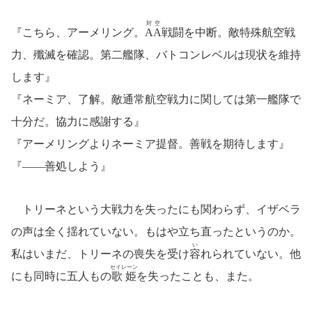
対空
『こちら、アーメリング。
AA
戦闘を中断。敵特殊航空戦
力、殲滅を確認。第二艦隊、バトコンレベルは現状を維持
します』
『ネーミア、了解。敵通常航空戦力に関しては第一艦隊で
十分だ。協力に感謝する』
『アーメリングよりネーミア提督。善戦を期待します』
『――善処しよう』
トリーネという大戦力を失ったにも関わらず、イザベラ
の声は全く揺れていない。もはや立ち直ったというのか。
い
私はいまだ、トリーネの喪失を受け
容
れられていない。他
セイレーン
にも同時に五人もの
歌姫
を失ったことも、また。