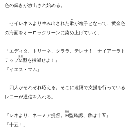
色の輝きが放出され始める。
セイレネスより生み出された
歌
が粒子となって、黄金色
の海面をオーロラグリーンに染め上げていく。
『エディタ、トリーネ、クララ、テレサ！ ナイアーラト
量産
テップ
M
型を掃滅せよ！』
『イエス・マム』
四人がそれぞれ応える。そこに遠隔で支援を行っている
レニーが通信を入れる。
量産
『レネより、ネーミア提督。
M
型確認、数は十五』
「十五！」