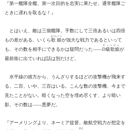
『第一艦隊全艦、第一次目的を忠実に果たせ。通常艦隊ご
ときに遅れを取るな！』
とはいえ、敵は三個艦隊。手数にして三倍あるいは四倍
セイレーン
もの差がある。いくら
歌姫
が強大な戦力であるといって
ディーヴァ
も、その数を相手にできるかは疑問だった――
D級歌姫
が
最前衛に出ていれば話は別だけど。
水平線の彼方から、うんざりするほどの攻撃機が飛来す
る。二百、いや、三百はいる。こんな数の攻撃機、今まで
見たことがない。暗くなった空を埋め尽くす、より暗い
影。その数は――悪夢だ。
『アーメリングより、ネーミア提督。敵航空戦力が想定を
みと