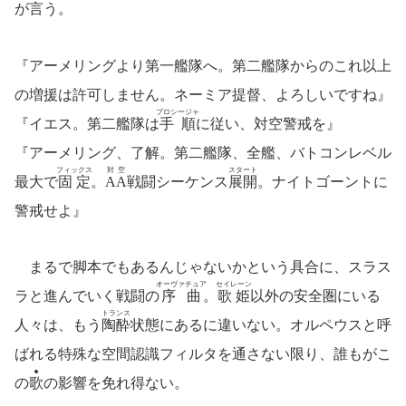
が言う。
『アーメリングより第一艦隊へ。第二艦隊からのこれ以上
の増援は許可しません。ネーミア提督、よろしいですね』
プロシージャ
『イエス。第二艦隊は
手順
に従い、対空警戒を』
『アーメリング、了解。第二艦隊、全艦、バトコンレベル
フィックス
対空
スタート
最大で
固定
。
AA
戦闘シーケンス
展開
。ナイトゴーントに
警戒せよ』
まるで脚本でもあるんじゃないかという具合に、スラス
オーヴァチュア
セイレーン
ラと進んでいく戦闘の
序曲
。
歌姫
以外の安全圏にいる
トランス
人々は、もう
陶酔
状態にあるに違いない。オルペウスと呼
ばれる特殊な空間認識フィルタを通さない限り、誰もがこ
の
歌
の影響を免れ得ない。