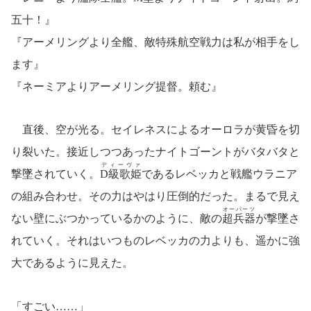
五十！』
『アーメリングより全艦、敵特殊航空戦力は私が相手をし
ます』
『ネーミアよりアーメリング提督。頼む』
直後、空が光る。セイレネスによるオーロラが黄昏を切
り裂いた。接近しつつあったナイトゴーントがバタバタと
ディーヴァ
撃墜されていく。
D級歌姫
であるレベッカと戦艦ウラニア
の組み合わせ。その力はやはり圧倒的だった。まるで見え
オーパーツ
ない壁にぶつかっているかのように、敵の
超兵器
が撃墜さ
れていく。それはいつものレベッカの力よりも、遥かに強
大であるように見えた。
「すごい……」