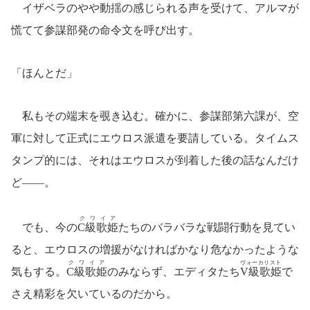
イザベラのやや動揺の感じられる声を受けて、アルマが
慌てて参謀部発の命令文を呼び出す。
「ほんとだ」
私もその端末を覗き込む。確かに、参謀部第六課が、空
軍に対して正式にエウロス派遣を要請している。タイムス
タンプ的には、それはエウロスが到着した後の話なんだけ
ど――。
クワイア
でも、今の
C級歌姫
たちのバラバラな戦闘行動を見てい
ると、エウロスの増援がなければかなり危なかったような
クワイア
ヴォーカリスト
気もする。
C級歌姫
のみならず、エディタたち
V級歌姫
で
さえ精彩を欠いているのだから。