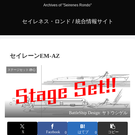
Archives of "Seirenes Rondo"
セイレネス・ロンド / 統合情報サイト
セイレーンEM-AZ
ステージセット-静心
BattleShip Design: サトウシゲル
X
Facebook
はてブ
コピー
0
0