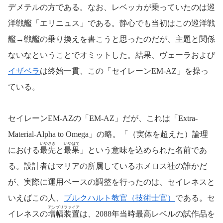
デメテルの方である。なお、レベッカが乗っていたのは巡
洋戦艦「エリニュス」である。静心でも当初はこの巡洋戦
艦→戦艦の乗り換えを書こうと思ったのだが、主題と関係
ないなということでオミットした。結果、ヴェーラおよび
イザベラ
は終始一貫、この「セイレーンEM-AZ」を操っ
ている。
セイレーンEM-AZの「EM-AZ」だが、これは「Extra-
Material-Alpha to Omega」の略。「（実体を超えた）論理
いやさき
いやはて
における
最先
と
最果
」という意味を込められた名前であ
る。設計者はマリアの所属しているホメロス社の誰かだ
が、実際に運用ベースの調整を行ったのは、セイレネスと
いえばこの人、
ブルクハルト教官（技術士官）
である。セ
アンプリファイア
イレネスの
増幅装置
は、2088年当時最高レベルの試作品を