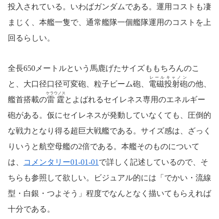
投入されている。いわばガンダムである。運用コストも凄
まじく、本艦一隻で、通常艦隊一個艦隊運用のコストを上
回るらしい。
全長650メートルという馬鹿げたサイズももちろんのこ
レールキャノン
と、大口径口径可変砲、粒子ビーム砲、
電磁投射砲
の他、
ケラウノス
艦首搭載の
雷霆
とよばれるセイレネス専用のエネルギー
砲がある。仮にセイレネスが発動していなくても、圧倒的
な戦力となり得る超巨大戦艦である。サイズ感は、ざっく
りいうと航空母艦の2倍である。本艦そのものについて
は、
コメンタリー01-01-01
で詳しく記述しているので、そ
ちらも参照して欲しい。ビジュアル的には「でかい・流線
型・白銀・つよそう」程度でなんとなく描いてもらえれば
十分である。