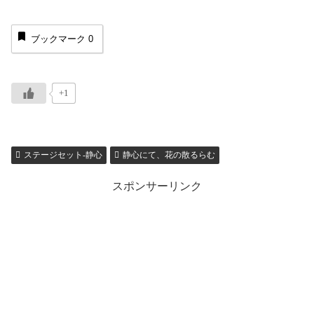
ブックマーク
0
+1
ステージセット-静心
静心にて、花の散るらむ
スポンサーリンク