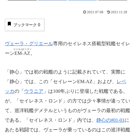
2021.07.08
2021.11.28
ブックマーク
0
ヴェーラ・グリエール
専用のセイレネス搭載型戦艦セイレ
イーエム
エーズィ
ーン
EM
-
AZ
。
「静心」では初の戦艦のように記載されていて、実際に
「静心」では、この「セイレーンEM-AZ」および、
レベ
ッカ
の「
ウラニア
」は100年ぶりに登場した戦艦である。
が、「セイレネス・ロンド」の方では少々事情が違ってい
て、巡洋戦艦デメテルというものがヴェーラの最初の戦艦
である。「セイレネス・ロンド」内では、
静心の#01-01
に
あたる戦闘では、ヴェーラが乗っているのはこの巡洋戦艦