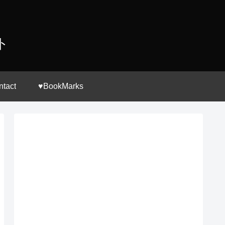
ト
ntact
♥BookMarks