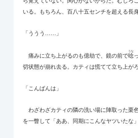
ら覚えていない。関心がないからだ。むしろ
いる。もちろん、百八十五センチを超える長
「ううう……」
うな
痛みに立ち上がるのも億劫で、鏡の前で
唸
切状態が崩れ去る。カティは慌てて立ち上が
「こんばんは」
わざわざカティの隣の洗い場に陣取った栗色
を一瞥して「ああ、同期にこんなヤツいたな