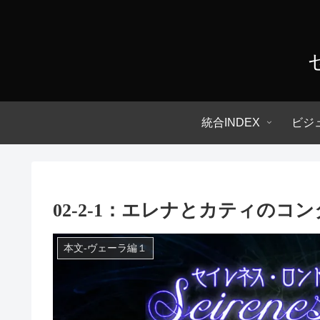
統合INDEX
ビジ
02-2-1：エレナとカティのコ
本文-ヴェーラ編１