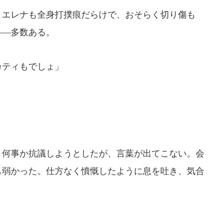
エレナも全身打撲痕だらけで、おそらく切り傷も
――多数ある。
カティもでしょ」
何事か抗議しようとしたが、言葉が出てこない。会
も弱かった。仕方なく憤慨したように息を吐き、気合