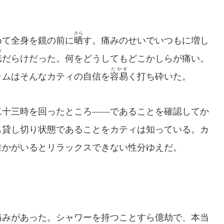
さら
て全身を鏡の前に
晒
す。痛みのせいでいつもに増し
ざ
痣
だらけだった。何をどうしてもどこかしらが痛い。
たやす
ラムはそんなカティの自信を
容易
く打ち砕いた。
十三時を回ったところ――であることを確認してか
も貸し切り状態であることをカティは知っている。カ
誰かがいるとリラックスできない性分ゆえだ。
みがあった。シャワーを持つことすら億劫で、本当