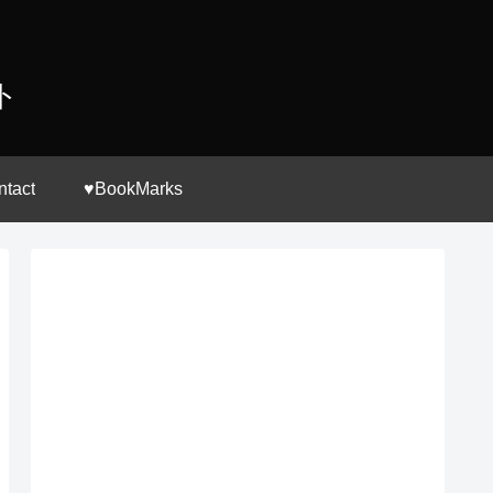
ト
ntact
♥BookMarks