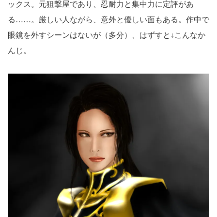
ックス。元狙撃屋であり、忍耐力と集中力に定評があ
る……。厳しい人ながら、意外と優しい面もある。作中で
眼鏡を外すシーンはないが（多分）、はずすと↓こんなか
んじ。