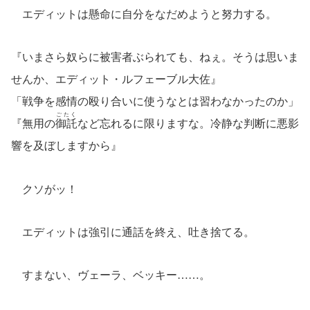
エディットは懸命に自分をなだめようと努力する。
『いまさら奴らに被害者ぶられても、ねぇ。そうは思いま
せんか、エディット・ルフェーブル大佐』
「戦争を感情の殴り合いに使うなとは習わなかったのか」
ごたく
『無用の
御託
など忘れるに限りますな。冷静な判断に悪影
響を及ぼしますから』
クソがッ！
エディットは強引に通話を終え、吐き捨てる。
すまない、ヴェーラ、ベッキー……。