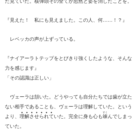
た見ていた。核弾頭その全てが
忽然
と姿を消したことを。
『見えた！ 私にも見えました。この人、何……！？』
レベッカの声が上ずっている。
『ナイアーラトテップをとびきり強くしたような、そんな
力を感じます』
「その認識は正しい」
ヴェーラは頷いた。どうやっても自分たちでは歯が立た
ない相手であることも、ヴェーラは理解していた。という
すく
より、
理
解
さ
せ
ら
れ
て
いた。完全に身も心も
竦
んでしまっ
ていた。