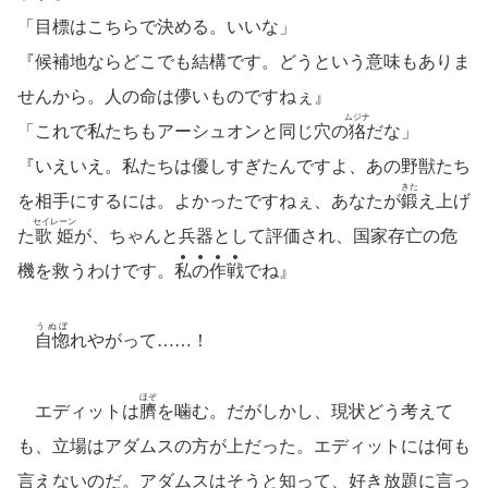
「目標はこちらで決める。いいな」
『候補地ならどこでも結構です。どうという意味もありま
せんから。人の命は儚いものですねぇ』
ムジナ
「これで私たちもアーシュオンと同じ穴の
狢
だな」
『いえいえ。私たちは優しすぎたんですよ、あの野獣たち
きた
を相手にするには。よかったですねぇ、あなたが
鍛
え上げ
セイレーン
た
歌姫
が、ちゃんと兵器として評価され、国家存亡の危
機を救うわけです。
私
の
作
戦
でね』
うぬぼ
自惚
れやがって……！
ほぞ
エディットは
臍
を噛む。だがしかし、現状どう考えて
も、立場はアダムスの方が上だった。エディットには何も
言えないのだ。アダムスはそうと知って、好き放題に言っ