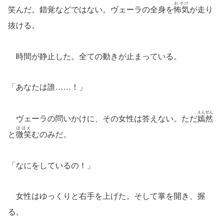
おぞけ
笑んだ。錯覚などではない。ヴェーラの全身を
怖気
が走り
抜ける。
時間が静止した。全ての動きが止まっている。
「あなたは誰……！」
えんぜん
ヴェーラの問いかけに、その女性は答えない。ただ
嫣然
ほほえ
と
微笑
むのみだ。
「なにをしているの！」
女性はゆっくりと右手を上げた。そして掌を開き、握
る。