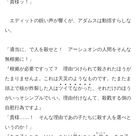
「貴様ッ！」
エディットの鋭い声が響くが、アダムスは動揺すらしな
い。
「適当に、で人を殺せと！ アーシュオンの人間をそんな
無根拠に！」
『根拠が必要ですって？ 理由つけられて殺されたほうが
たまりませんよ。これは天災のようなものです。たまたま
頭上で核が炸裂した人は
ツ
イ
て
な
か
っ
た
。それだけのほう
がいっそシンプルでいい。理由付けなんて、殺戮する側の
自慰行為ですよ』
「貴様……！ そんな理由であの子たちに殺す人を選べと
いうのか！」
い
おっしゃ