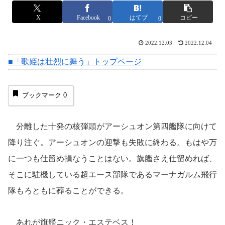
X
Facebook
はてブ
コピー
0
0
2022.12.03
2022.12.04
■「歌姫は壮烈に舞う」トップページ
ブックマーク
0
分離した十発の核弾頭がアーシュオン第四艦隊に向けて
降り注ぐ。アーシュオンの迎撃も失敗に終わる。もはや万
に一つも仕留め損なうことはない。旗艦さえ仕留めれば、
そこに駐機している超エース部隊であるマーナガルム飛行
隊もろともに葬ることができる。
あれが旗艦ニック・エステベス！