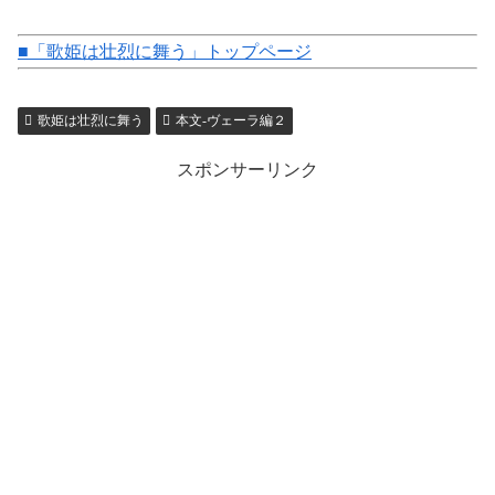
■「歌姫は壮烈に舞う」トップページ
歌姫は壮烈に舞う
本文-ヴェーラ編２
スポンサーリンク