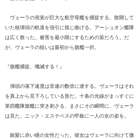
ヴェーラの視覚が巨大な航空母艦を捕捉する。散開して
いた核弾頭の軌道を強引に捻じ曲げる。アーシュオン艦隊
は広く散った。被害を最小限にするための策だろう。だ
が、ヴェーラの狙いは最初から旗艦一択。
『旗艦捕捉、殲滅する！』
弾頭の落下速度は音速の数倍に達する。ヴェーラはそれ
を真上から見下ろしている形だ。十条の光線がまっすぐに
第四艦隊旗艦に突き刺さる、まさにその瞬間に、ヴェーラ
は見た。ニック・エステベスの甲板に一人の女の姿を。
銀髪に赤い瞳の女性だった。彼女はヴェーラに向けて微