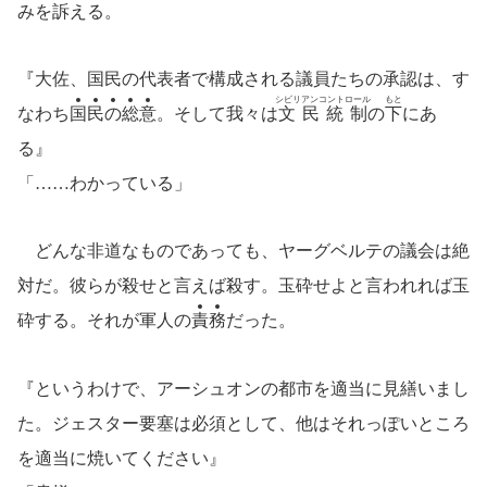
みを訴える。
『大佐、国民の代表者で構成される議員たちの承認は、す
シビリアンコントロール
もと
なわち
国
民
の
総
意
。そして我々は
文民統制
の
下
にあ
る』
「……わかっている」
どんな非道なものであっても、ヤーグベルテの議会は絶
対だ。彼らが殺せと言えば殺す。玉砕せよと言われれば玉
砕する。それが軍人の
責
務
だった。
『というわけで、アーシュオンの都市を適当に見繕いまし
た。ジェスター要塞は必須として、他はそれっぽいところ
を適当に焼いてください』