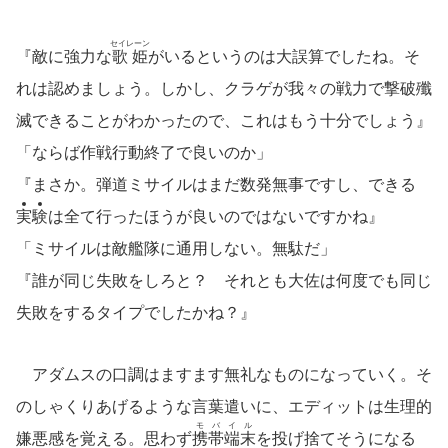
セイレーン
『敵に強力な
歌姫
がいるというのは大誤算でしたね。そ
れは認めましょう。しかし、クラゲが我々の戦力で撃破殲
滅できることがわかったので、これはもう十分でしょう』
「ならば作戦行動終了で良いのか」
『まさか。弾道ミサイルはまだ数発無事ですし、できる
実
験
は全て行ったほうが良いのではないですかね』
「ミサイルは敵艦隊に通用しない。無駄だ」
『誰が同じ失敗をしろと？ それとも大佐は何度でも同じ
失敗をするタイプでしたかね？』
アダムスの口調はますます無礼なものになっていく。そ
のしゃくりあげるような言葉遣いに、エディットは生理的
モバイル
嫌悪感を覚える。思わず
携帯端末
を投げ捨てそうになる