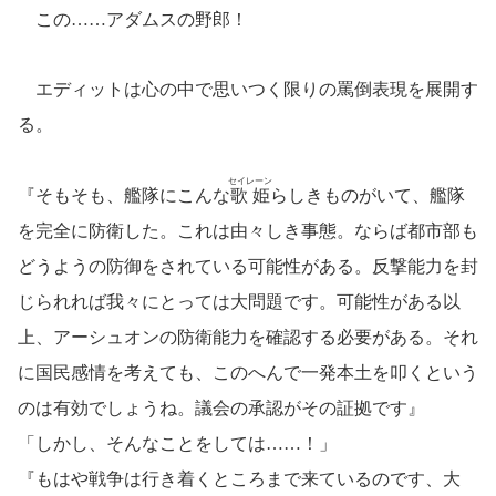
この……アダムスの野郎！
エディットは心の中で思いつく限りの罵倒表現を展開す
る。
セイレーン
『そもそも、艦隊にこんな
歌姫
らしきものがいて、艦隊
を完全に防衛した。これは由々しき事態。ならば都市部も
どうようの防御をされている可能性がある。反撃能力を封
じられれば我々にとっては大問題です。可能性がある以
上、アーシュオンの防衛能力を確認する必要がある。それ
に国民感情を考えても、このへんで一発本土を叩くという
のは有効でしょうね。議会の承認がその証拠です』
「しかし、そんなことをしては……！」
『もはや戦争は行き着くところまで来ているのです、大