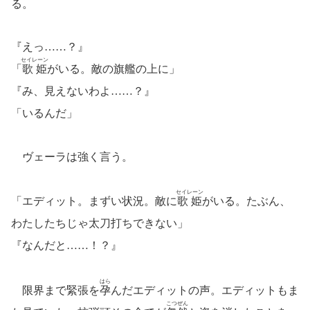
る。
『えっ……？』
セイレーン
「
歌姫
がいる。敵の旗艦の上に」
『み、見えないわよ……？』
「いるんだ」
ヴェーラは強く言う。
セイレーン
「エディット。まずい状況。敵に
歌姫
がいる。たぶん、
わたしたちじゃ太刀打ちできない」
『なんだと……！？』
はら
限界まで緊張を
孕
んだエディットの声。エディットもま
こつぜん