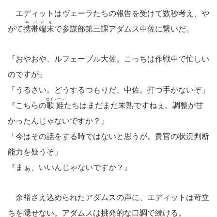
エディットはヴェーラたちの報告を受けて数秒考え、や
モバイル
がて
携帯端末
で参謀部第三課アダムス中佐に繋いだ。
『おやおや、ルフェーブル大佐。こっちは作戦中で忙しい
のですが』
「うるさい。どうするつもりだ、中佐。打つ手がないぞ」
セイレーン
『こちらの
歌姫
たちはまだまだ未熟ですねぇ。調整が甘
かったんじゃないですか？』
「今はその話をする時ではないと思うが。貴官の状況判断
能力を疑うぞ」
『まぁ、いいんじゃないですか？』
余裕さえ込められたアダムスの声に、エディットは苛立
ちを隠せない。アダムスは挑発的な口調で続ける。