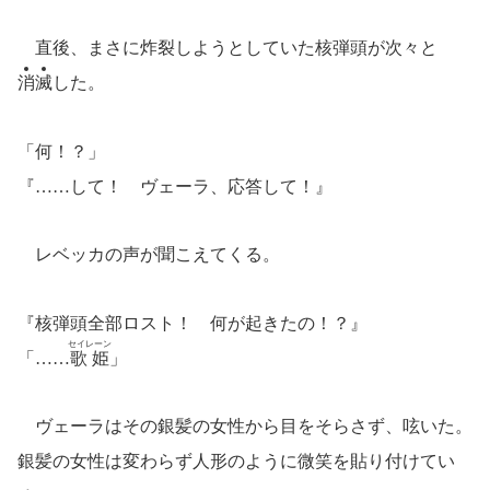
直後、まさに炸裂しようとしていた核弾頭が次々と
消
滅
した。
「何！？」
『……して！ ヴェーラ、応答して！』
レベッカの声が聞こえてくる。
『核弾頭全部ロスト！ 何が起きたの！？』
セイレーン
「……
歌姫
」
ヴェーラはその銀髪の女性から目をそらさず、呟いた。
銀髪の女性は変わらず人形のように微笑を貼り付けてい