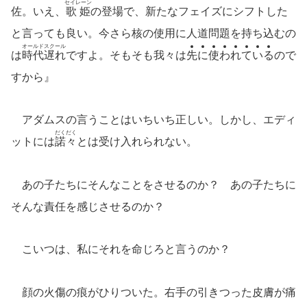
セイレーン
佐。いえ、
歌姫
の登場で、新たなフェイズにシフトした
と言っても良い。今さら核の使用に人道問題を持ち込むの
オールドスクール
は
時代遅れ
ですよ。そもそも我々は
先
に
使
わ
れ
て
い
る
ので
すから』
アダムスの言うことはいちいち正しい。しかし、エディ
だくだく
ットには
諾々
とは受け入れられない。
あの子たちにそんなことをさせるのか？ あの子たちに
そんな責任を感じさせるのか？
こいつは、私にそれを命じろと言うのか？
顔の火傷の痕がひりついた。右手の引きつった皮膚が痛