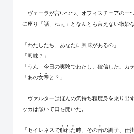
ヴェーラが言いつつ、オフィスチェアの一つ
に座り「話、ねぇ」となんとも言えない微妙
「わたしたち、あなたに興味があるの」
「興味？」
「うん。今日の実験でわたし、確信した。カ
「あの
女
帝
と？」
ヴァルターはほんの気持ち程度身を乗り出す
ッカは頷いて口を開いた。
「セイレネスで
触
れ
た
時、その
音
の調子、仕