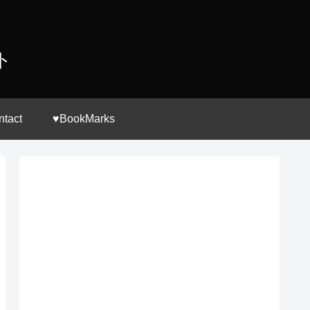
ト
ntact
♥BookMarks