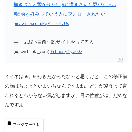
描きさんと繋がりたい
#絵描きさんと繋がりたい
#絵柄が好みっていう人にフォローされたい
pic.twitter.com/FqVTTcZvUs
— 一式鍵 //自前小説サイトやってる人
(@ken1shiki_com)
February 9, 2023
イイネは56。60行きたかったな～と思うけど、この修正前
の顔はちょっといまいちなんですよね。どこが違うって言
われるとわからない気がしますが、目の位置がね、だめな
んですよ。
ブックマーク
0