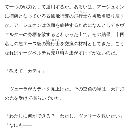
て一つの戦力として運用するか。あるいは、アーシュオン
パイロット
に捕虜となっている四風飛行隊の
飛行士
を複数名取り戻す
か。アーシュオンは体面を維持するためになんとしてもヴ
ァルターの身柄を欲するとわかった上で。その結果、十四
パイロット
名もの超エース級の
飛行士
を交換の材料としてきた。こう
なればヤーグベルテも
売
り
時
を逃がすはずがないのだ。
「教えて、カティ」
ヴェーラがカティを見上げた。その空色の瞳は、天井灯
の光を受けて揺らいでいた。
「わたしに何ができる？ わたし、ヴァリーを救いたい」
「なにも――」