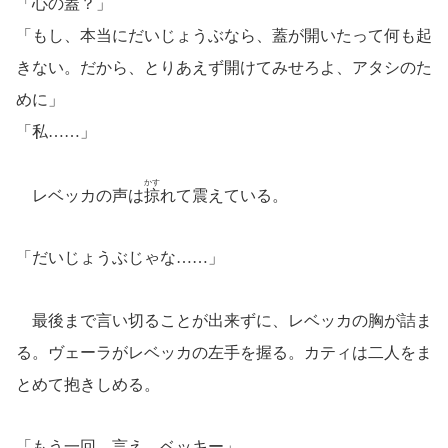
「心の蓋？」
「もし、本当にだいじょうぶなら、蓋が開いたって何も起
きない。だから、とりあえず開けてみせろよ、アタシのた
めに」
「私……」
かす
レベッカの声は
掠
れて震えている。
「だいじょうぶじゃな……」
最後まで言い切ることが出来ずに、レベッカの胸が詰ま
る。ヴェーラがレベッカの左手を握る。カティは二人をま
とめて抱きしめる。
「もう一回、言え、ベッキー」