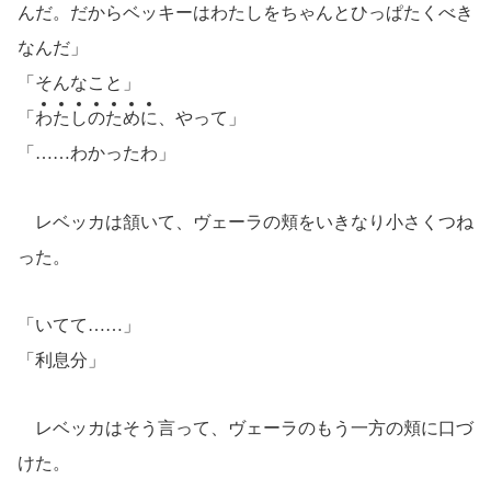
んだ。だからベッキーはわたしをちゃんとひっぱたくべき
なんだ」
「そんなこと」
「
わ
た
し
の
た
め
に
、やって」
「……わかったわ」
レベッカは頷いて、ヴェーラの頬をいきなり小さくつね
った。
「いてて……」
「利息分」
レベッカはそう言って、ヴェーラのもう一方の頬に口づ
けた。