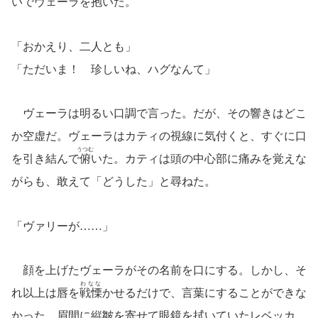
いでヴェーラを抱いた。
「おかえり、二人とも」
「ただいま！ 珍しいね、ハグなんて」
ヴェーラは明るい口調で言った。だが、その響きはどこ
か空虚だ。ヴェーラはカティの視線に気付くと、すぐに口
うつむ
を引き結んで
俯
いた。カティは頭の中心部に痛みを覚えな
がらも、敢えて「どうした」と尋ねた。
「ヴァリーが……」
顔を上げたヴェーラがその名前を口にする。しかし、そ
わなな
れ以上は唇を
戦慄
かせるだけで、言葉にすることができな
かった。眉間に縦皺を寄せて眼鏡を拭いていたレベッカ