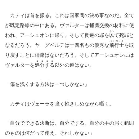
カティは首を振る。これは国家間の決め事なのだ。全て
が既定路線の中にある。ヴァルターは捕虜交換の材料に使
もっ
われ、アーシュオンに帰り、そして反逆の罪を
以
て死罪と
パイロット
なるだろう。ヤーグベルテは十四名もの優秀な
飛行士
を取
り戻すことに躊躇はないだろう。そしてアーシュオンには
ヴァルターを
処
分
す
る
以外の道はない。
「傷を浅くする方法は一つしかない」
カティはヴェーラを強く抱きしめながら囁く。
「自分でできる決断は、自分でする。自分の手の届く範囲
のものは何だって使え。それしかない」