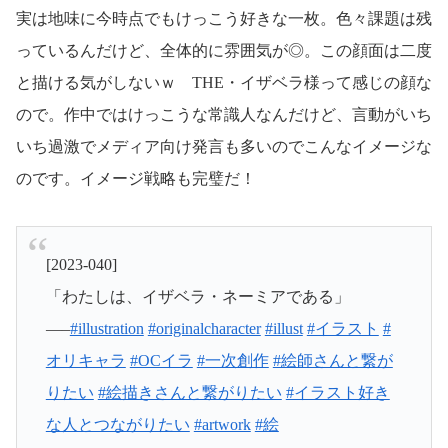
実は地味に今時点でもけっこう好きな一枚。色々課題は残
っているんだけど、全体的に雰囲気が◎。この顔面は二度
と描ける気がしないｗ THE・イザベラ様って感じの顔な
ので。作中ではけっこうな常識人なんだけど、言動がいち
いち過激でメディア向け発言も多いのでこんなイメージな
のです。イメージ戦略も完璧だ！
[2023-040]
「わたしは、イザベラ・ネーミアである」
—–
#illustration
#originalcharacter
#illust
#イラスト
#
オリキャラ
#OCイラ
#一次創作
#絵師さんと繋が
りたい
#絵描きさんと繋がりたい
#イラスト好き
な人とつながりたい
#artwork
#絵