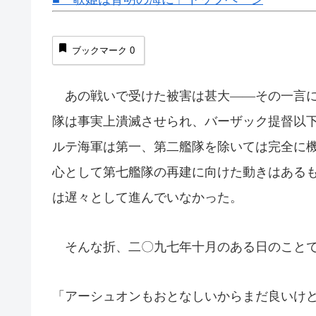
ブックマーク
0
あの戦いで受けた被害は甚大――その一言に
隊は事実上潰滅させられ、バーザック提督以
ルテ海軍は第一、第二艦隊を除いては完全に
心として第七艦隊の再建に向けた動きはある
は遅々として進んでいなかった。
そんな折、二〇九七年十月のある日のこと
「アーシュオンもおとなしいからまだ良いけ