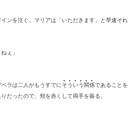
インを注ぐ。マリアは「いただきます」と早速それ
よねぇ」
ベラは二人がもうすでに
そ
う
い
う
関
係
であることを
もりだったので、頬を赤くして両手を振る。