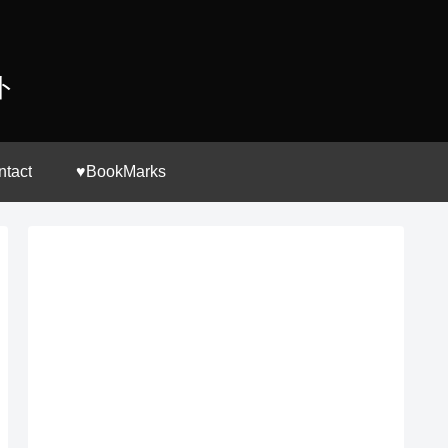
ト
ntact
♥BookMarks