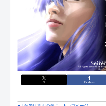
X
Facebook
■「歌姫は背明の海に」トップページ