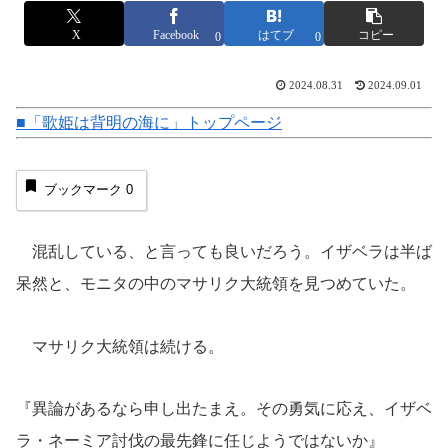
X
Facebook
はてブ
コピー
0
0
2024.08.31
2024.09.01
■「歌姫は背明の海に」トップページ
ブックマーク
0
混乱している、と言っても良いだろう。イザベラは半ば
呆然と、モニタの中のマサリク大統領を見つめていた。
マサリク大統領は続ける。
『異論があるなら申し出たまえ。その勇気に応え、イザベ
ラ・ネーミア討伐の最先鋒に任じようではないか』