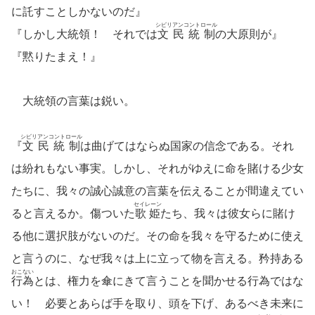
に託すことしかないのだ』
シビリアンコントロール
『しかし大統領！ それでは
文民統制
の大原則が』
『黙りたまえ！』
大統領の言葉は鋭い。
シビリアンコントロール
『
文民統制
は曲げてはならぬ国家の信念である。それ
は紛れもない事実。しかし、それがゆえに命を賭ける少女
たちに、我々の誠心誠意の言葉を伝えることが間違えてい
セイレーン
ると言えるか。傷ついた
歌姫
たち、我々は彼女らに賭け
る他に選択肢がないのだ。その命を我々を守るために使え
と言うのに、なぜ我々は上に立って物を言える。矜持ある
おこない
行為
とは、権力を傘にきて言うことを聞かせる行為ではな
い！ 必要とあらば手を取り、頭を下げ、あるべき未来に