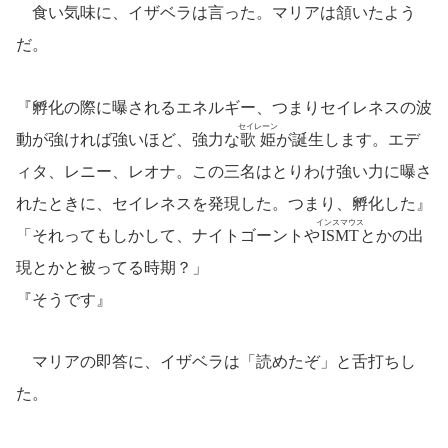
食い気味に、イザベラは言った。マリアは頷いたよう
だ。
『孵化の際に曝されるエネルギー、つまりセイレネスの波
セイレーン
動が強ければ強いほど、強力な
歌姫
が誕生します。エデ
ィタ、レニー、レオナ。この三名はとりわけ強い力に曝さ
れたときに、セイレネスを発現した。つまり、孵化した』
インスマウス
「それってもしかして、ナイトゴーントや
ISMT
とかの出
現とかと被ってる時期？」
『そうです』
マリアの即答に、イザベラは「読めたぞ」と舌打ちし
た。