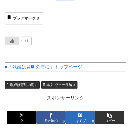
ブックマーク
0
+1
■「歌姫は背明の海に」トップページ
歌姫は背明の海に
本文-ヴェーラ編３
スポンサーリンク
X
Facebook
はてブ
コピー
0
0