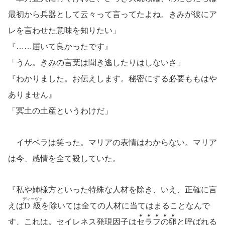
最初から兵器として云々って言ってたよね。きみが彼にア
レを言わせた意味を知りたい」
『……届いて良かったです』
「うん。きみの言葉は聞き逃したりはしないさ」
『わかりました。お伝えします。秘密にする必要ももはや
ありません』
「冥土の土産というわけだ」
イザベラは笑った。マリアの表情はわからない。マリア
は今、感情を全て殺していた。
『私や姉様方といった特殊な人材を除き、いえ、正確に言
ディーヴァ
えば
D級
を除いては全ての人材に当てはまることなんで
す、これは。セイレネス発現因子は
セ
ラ
フ
の
卵
と呼ばれる