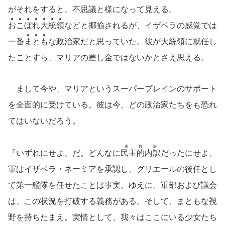
がそれをすると、不思議と様になって見える。
お
こ
ぼ
れ
大
統
領
などと揶揄されるが、イザベラの感覚では
一番
ま
と
も
な政治家だと思っていた。彼が大統領に就任し
たことすら、マリアの差し金ではないかとさえ思える。
まして今や、マリアというスーパーブレインのサポート
を全面的に受けている。彼は今、どの政治家たちをも恐れ
てはいないだろう。
多数決
『いずれにせよ、だ。どんなに
民主的内訳
だったにせよ、
軍はイザベラ・ネーミアを承認し、グリエールの後任とし
て第一艦隊を任せたことは事実。ゆえに、軍部および議会
は、この状況を打破する義務がある。そして、まともな視
野を持ちたまえ。実情として、我々はここにいる少女たち