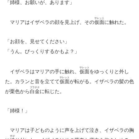
「姉様、お願いが、あります」
サレット
マリアはイザベラの顔を見上げ、その
仮面
に触れた。
「お顔を、見せてください」
「うん。びっくりするかもよ？」
サレット
イザベラはマリアの手に触れ、
仮面
をゆっくりと外し
サレット
た。カランと音を立てて
仮面
が転がる。イザベラの髪の色
プラチナ
が栗色から
白金
に転じた。
「姉様！」
マリアは子どものように声を上げて泣き、イザベラの胸
すが