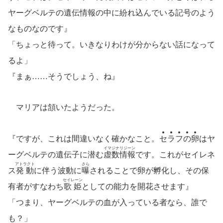
ヤーグベルテの遺伝情報の中に紛れ込んでいる記号のよう
なものなのです』
「ちょっと待って。いきなりわけが分からない話になって
るよ」
『まぁ……そうでしょう、ね』
マリアは頷いたようだった。
『ですが、これは間違いなく確かなこと。
セ
ラ
フ
の
卵
はヤ
イマジナリジーン
ーグベルテの遺伝子に潜む
虚数情報
です。これがセイレネ
アトラクト
さら
ス
発動
に伴う波動に
曝
されることで卵が孵化し、その保
セイレーン
有者がすなわち
歌姫
としての能力を開花させます』
「つまり、ヤーグベルテの血が入っている者なら、誰で
も？」