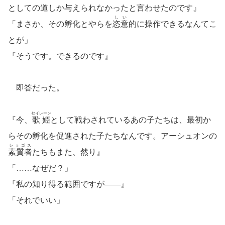
としての道しか与えられなかったと言わせたのです』
しい
「まさか、その孵化とやらを
恣意
的に操作できるなんてこ
とが」
『そうです。できるのです』
即答だった。
セイレーン
『今、
歌姫
として戦わされているあの子たちは、最初か
らその孵化を促進された子たちなんです。アーシュオンの
ショゴス
素質者
たちもまた、然り』
「……なぜだ？」
『私の知り得る範囲ですが――』
「それでいい」