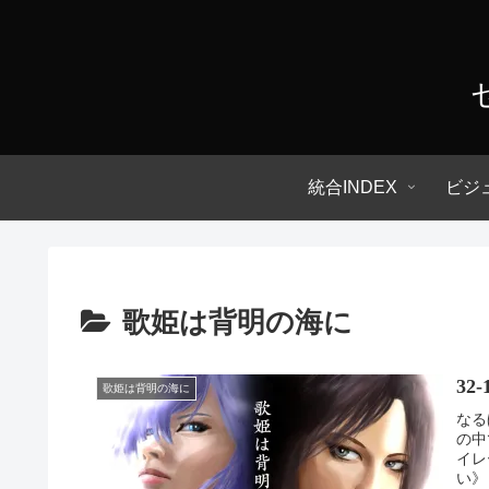
統合INDEX
ビジ
歌姫は背明の海に
32
歌姫は背明の海に
なる
の中
イレ
い》