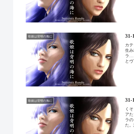
31
歌姫は背明の海に
カテ
生み
ラ…
とヴ
《《ヴ
31
歌姫は背明の海に
くそ
アた
ラの
た。