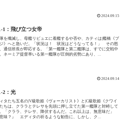
2024.09.15
-1-1：飛び立つ女帝
隊を殲滅し、母艦リビュエに着艦するや否や、カティは|艦橋《ブ
ジ》へと急いだ。「状況は！ 状況はどうなってる！」 その怒
、通信班長が即応する。「第一艦隊と第二艦隊は、すでに交戦中
。ネーミア提督率いる第一艦隊が圧倒的劣勢にあり、...
2024.09.14
-1-2：光
ィタたち五名の|V級歌姫《ヴォーカリスト》と|C級歌姫《クワイ
たちは、クララとテレサを先頭に押し立てた第一艦隊と対峙して
。「クララ、テレサ、降伏するんだ。これ以上は、無意味だ」
意味？』 エディタの祈るような勧告に、しかし、ク...