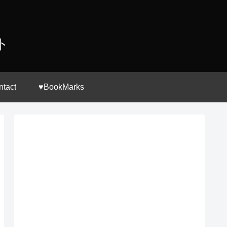
ト
ntact
♥BookMarks