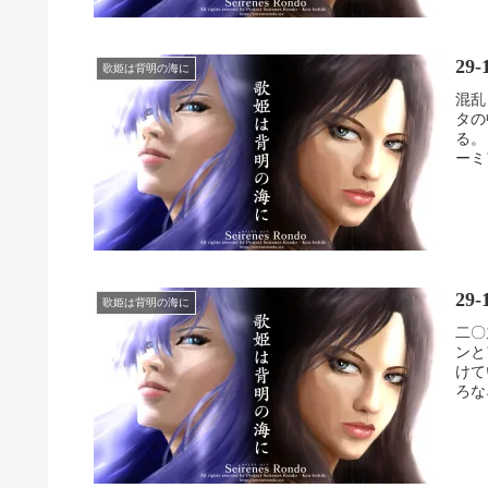
29
歌姫は背明の海に
混乱
タの
る。
ーミ
29
歌姫は背明の海に
二〇
ンと
けて
ろな