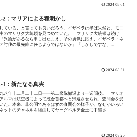
2024.09.01
-1-2：マリアによる種明かし
している、と言っても良いだろう。イザベラは半ば呆然と、モニ
中のマサリク大統領を見つめていた。 マサリク大統領は続け
『異論があるなら申し出たまえ。その勇気に応え、イザベラ・ネ
ア討伐の最先鋒に任じようではないか』『しかしですな、...
2024.08.31
-1-1：新たなる真実
九八年十二月二十二日――第二艦隊撤退より一週間後。 マリオ
アルマは航空機によって統合首都へと帰還させられ、査問会を受
いた。本来、非公開であるはずの査問会の様子が、なぜかいろい
ネットのチャネルを経由してヤーグベルテ全土に中継さ...
2024.08.25