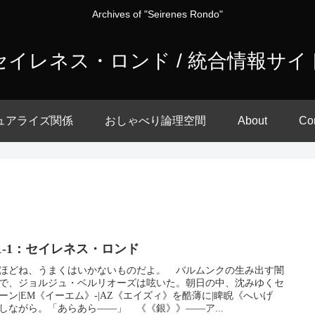
Archives of "Seirenes Rondo"
セイレネス・ロンド / 統合情報サイ
ュアライズ関係
おしゃべり論理空間
About
Co
-1-1：セイレネス・ロンド
ほどね、うまくはいかないものだよ。 バルムンクの生み出す闇
で、ジョルジュ・ベルリオーズは呟いた。朝日の中、沈みゆくセ
ーン|EM《イーエム》-|AZ《エイズィ》を酷薄に|睥睨《へいげ
しながら。「あらあら――」 《《銀》》――ア...