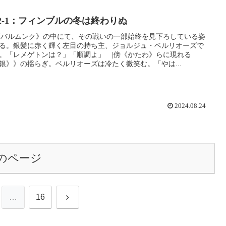
8-2-1：フィンブルの冬は終わりぬ
《バルムンク》の中にて、その戦いの一部始終を見下ろしている姿
る。銀髪に赤く輝く左目の持ち主、ジョルジュ・ベルリオーズで
。「レメゲトンは？」「順調よ」 |傍《かたわ》らに現れる
銀》》の揺らぎ。ベルリオーズは冷たく微笑む。「やは...
2024.08.24
のページ
次
…
16
へ