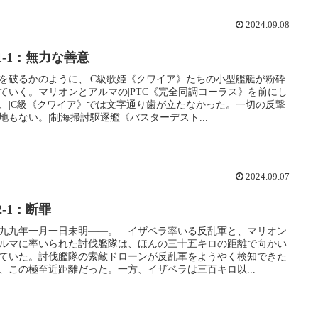
2024.09.08
-1-1：無力な善意
を破るかのように、|C級歌姫《クワイア》たちの小型艦艇が粉砕
ていく。マリオンとアルマの|PTC《完全同調コーラス》を前にし
、|C級《クワイア》では文字通り歯が立たなかった。一切の反撃
地もない。|制海掃討駆逐艦《バスターデスト...
2024.09.07
-2-1：断罪
九九年一月一日未明――。 イザベラ率いる反乱軍と、マリオン
ルマに率いられた討伐艦隊は、ほんの三十五キロの距離で向かい
ていた。討伐艦隊の索敵ドローンが反乱軍をようやく検知できた
、この極至近距離だった。一方、イザベラは三百キロ以...