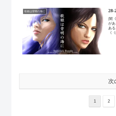
2
歌姫は背明の海に
|闇
があ
ある
《《
次
1
2