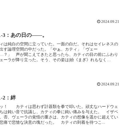
2024.09.21
-1-3：あの日の――。
ィは純白の空間に立っていた。一面の白だ。それはセイレネスの
出す論理空間の中だった。「やぁ、カティ」「ヴェー
…？」 声が聞こえてきたと思ったら、カティの目の前にふわり
ェーラが降り立った。そう、その姿は|紛《まぎ》れもなく
...
2024.09.21
-1-2：絆
ッ！ カティは思わず計器類を拳で叩いた。頑丈なハードウェ
ちは鈍い音で抗議し、カティの拳に鈍い痛みを与えた。 イザベ
、否、ヴェーラの覚悟の重さは、カティの想像を遥かに超えてい
悲痛で悲愴な決意の塊だった。 カティの到着を待つこ...