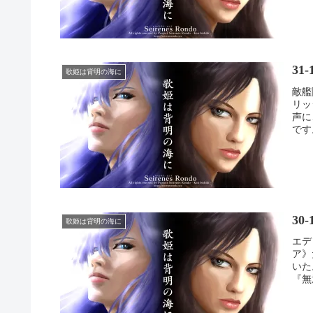
31
歌姫は背明の海に
敵艦
リッ
声に
です
30
歌姫は背明の海に
エデ
ア》
いた
『無