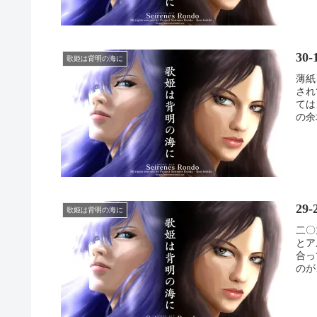
30
歌姫は背明の海に
薄紙
され
ては
の余
29
歌姫は背明の海に
二〇
とア
合っ
のが