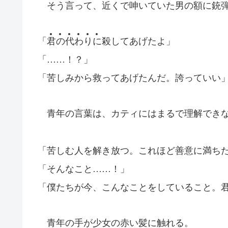
そう言って、近くで呻いていた男の額に銃弾
「
君
の
代
わ
り
に
殺してあげたよ」
「……！？」
「苦しみから救ってあげたんだ。誇っていい
青年の言葉は、カティにはまるで理解でき
「苦しむ人を解き放つ。これほど善意に満ち
「そんなこと……！」
「僕たちが今、こんなことをしていること。
青年の手が少女の赤い髪に触れる。