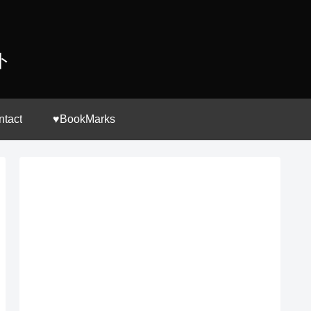
ト
ntact
♥BookMarks