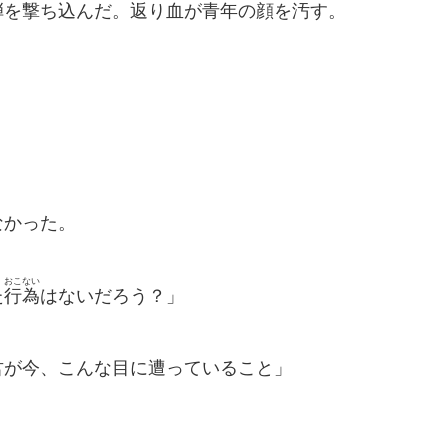
を撃ち込んだ。返り血が青年の顔を汚す。
」
なかった。
おこない
た
行為
はないだろう？」
君が今、こんな目に遭っていること」