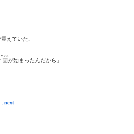
震えていた。
ーケンス
計画
が始まったんだから」
↓next