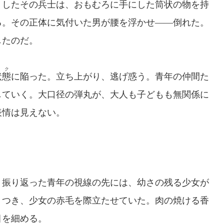
くしたその兵士は、おもむろに手にした筒状の物を持
る。その正体に気付いた男が腰を浮かせ――倒れた。
したのだ。
ック
状態
に陥った。立ち上がり、逃げ惑う。青年の仲間た
していく。大口径の弾丸が、大人も子どもも無関係に
表情は見えない。
振り返った青年の視線の先には、幼さの残る少女が
りつき、少女の赤毛を際立たせていた。肉の焼ける香
目を細める。