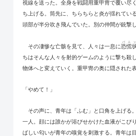
視線を送った。全身を戦闘用重甲冑で覆い尽
ち上げる。筒先に、ちらちらと炎が揺れてい
頭部が半分吹き飛んでいた。別の仲間が銃撃
パニ
その凄惨な亡骸を見て、人々は一息に
恐慌
ちはそんな人々を射的ゲームのように撃ち殺
物体へと変えていく。重甲冑の奥に隠された
「やめて！」
その声に、青年は「ふむ」と口角を上げる。
一人。顔には誰かが浴びせかけた血液がこび
ばしい匂いが青年の嗅覚を刺激する。青年は