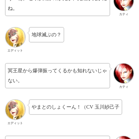
ね。
カティ
地球滅ぶの？
エディット
冥王星から爆弾振ってくるかも知れないじゃ
ない。
カティ
やまとのしょくーん！（CV 玉川紗己子
エディット