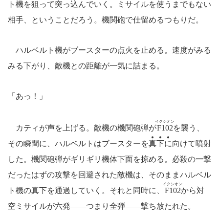
ト機を狙って突っ込んでいく。ミサイルを使うまでもない
相手、ということだろう。機関砲で仕留めるつもりだ。
ハルベルト機がブースターの点火を止める。速度がみる
みる下がり、敵機との距離が一気に詰まる。
「あっ！」
イクシオン
カティが声を上げる。敵機の機関砲弾が
F102
を襲う、
その瞬間に、ハルベルトはブースターを
真
下
に
向けて噴射
した。機関砲弾がギリギリ機体下面を掠める。必殺の一撃
だったはずの攻撃を回避された敵機は、そのままハルベル
イクシオン
ト機の真下を通過していく。それと同時に、
F102
から対
空ミサイルが六発――つまり全弾――撃ち放たれた。