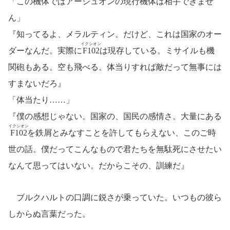
「この機体ではアーシュオンの現行機体は相手できませ
ん」
『知ってるよ、メラルティン。だけど、これは国家のオー
イクシオン
ダーなんだ。実際に
F102
は現存している。ミサイルも機
関砲もある。空も飛べる。体当りすれば敵だって無事には
すまないだろ』
「体当たり……」
『僕の感想じゃない。国家の、国民の感情さ。大量にある
イクシオン
F102
を鉄屑とみなすことを許してもらえない、このご時
世の話。僕だってこんなもので君たちを無駄死にさせたい
なんて思ってはいない。だからこその、訓練だ』
ブルクハルトの口調に鋭さが乗っていた。いつもの彼ら
しからぬ言葉だった。