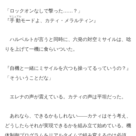
「ロックオンなしで撃った……？」
マニュアル
『
手動
モードよ、カティ・メラルティン』
ハルベルトが言うと同時に、六発の対空ミサイルは、唸
りを上げて一機に食らいついた。
『自機と一緒にミサイルを六つも操ってるっていうの？』
「そういうことだな」
エレナの声が震えている。カティの声は平坦だった。
あれなら、できるかもしれない――カティはそう考え、
どうしたらそれが実現できるかを組み立て始めている。機
体制御プログラムをリアルタイムで組み変えるのは必須