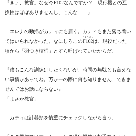
『きょ、教官。なぜ今
F102
なんですか？ 現行機との互
換性はほぼありませんし、こんな――』
エレナの動揺がカティにも届く。カティもまた落ち着い
イクシオン
てはいられなかった。なにしろこの
F102
は、現役だった
頃から「羽つき棺桶」とすら呼ばれていたからだ。
『僕もこんな訓練はしたくないが、時間の無駄とも言えな
い事情があってね。万が一の際に何も知りません、できま
せんではお話にならない』
「まさか教官」
カティは計器類を慎重にチェックしながら言う。