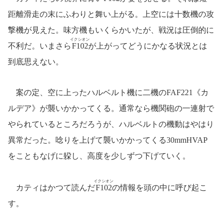
距離滑走の末にふわりと舞い上がる。上空には十数機の攻
撃機が見えた。味方機もいくらかいたが、戦況は圧倒的に
イクシオン
不利だ。いまさら
F102
が上がってどうにかなる状況とは
到底思えない。
案の定、空に上ったハルベルト機に二機のFAF221《カ
ルデア》が襲いかかってくる。通常なら機関砲の一連射で
やられているところだろうが、ハルベルトの機動はやはり
異常だった。唸りを上げて襲いかかってくる30mmHVAP
をこともなげに躱し、高度を少しずつ下げていく。
イクシオン
カティはかつて読んだ
F102
の情報を頭の中に呼び起こ
す。