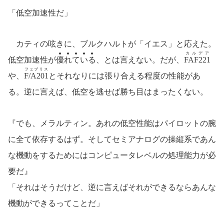
「低空加速性だ」
カティの呟きに、ブルクハルトが「イエス」と応えた。
カルデア
低空加速性が
優
れ
て
い
る
、とは言えない。だが、
FAF221
フェブリス
や、
F/A201
とそれなりには張り合える程度の性能があ
る。逆に言えば、低空を逃せば勝ち目はまったくない。
『でも、メラルティン。あれの低空性能はパイロットの腕
に全て依存するはず。そしてセミアナログの操縦系であん
な機動をするためにはコンピュータレベルの処理能力が必
要だ』
「それはそうだけど、逆に言えばそれができるならあんな
機動ができるってことだ」