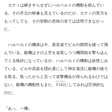
カティは瞬きすらせずにハルベルトの機動を睨んでい
る。その手元の映像も見えているのだが、カティの実力を
もってしても、その挙動の意味の全ては説明できなかっ
た。
ハルベルトの機体は今、亜音速でビルの隙間を縫って飛
んでいる。敵機はその上空を追尾しつつ機関砲を撃ち込ん
でくる格好になっているが、ハルベルトの機動は妖怪じみ
ている。ビルや高架を隠れ蓑にして神出鬼没に敵機の後ろ
を取る。取ったからと言って攻撃機会が得られるわけでは
イクシオン
ない。敵機の機動性もまた、
F102
にしてみれば圧倒的な
のだ。
『あっ、一機』