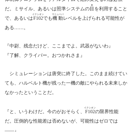
だ。ミサイル、あるいは照準システムの
目
を利用すること
イクシオン
マニューバ
で、あるいは
F102
でも
機動
レベルを上げられる可能性が
ある……。
『中尉、残念だけど、ここまでよ。武器がないわ』
『了解、クライバー。おつかれさま』
シミュレーションは唐突に終了した。このまま続けてい
ても、ハルベルト機が残った一機の敵にやられる未来しか
なかったということだ。
イクシオン
『と、いうわけだ。今のがおそらく、
F102
の限界性能
だ。圧倒的な性能差は否めないが、可能性はゼロでは
――』