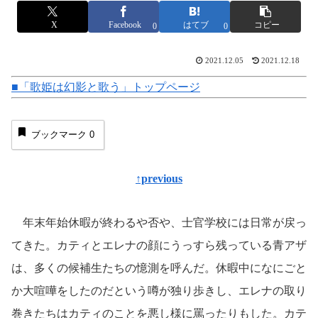
X
Facebook
はてブ
コピー
0
0
2021.12.05
2021.12.18
■「歌姫は幻影と歌う」トップページ
ブックマーク
0
↑previous
年末年始休暇が終わるや否や、士官学校には日常が戻っ
てきた。カティとエレナの顔にうっすら残っている青アザ
は、多くの候補生たちの憶測を呼んだ。休暇中になにごと
か大喧嘩をしたのだという噂が独り歩きし、エレナの取り
巻きたちはカティのことを悪し様に罵ったりもした。カテ