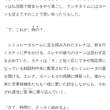
ィは仏頂面で彼女らをやり過ごし、ランチタイムにはヨー
ンも交えてそのことで笑い合ったりもした。
「で、これが、
例
の
？」
シミュレータルームに足を踏み入れたエレナは、前を行
くカティに声をかける。エレナの後ろのヨーンは思わず足
を止めていた。カティは「そ」と短く応じて今や指定席に
なっている戦闘列中央に配置されているシミュレータの蓋
を開ける。エレナ、ヨーンもその両隣に陣取った。後から
来た空軍候補生たちも一様に驚いた顔をしながらも、それ
きょうたい
ぞれ適当に
筐体
に乗り込んでいく。
『さて、時間だ。さっそく始めるよ』