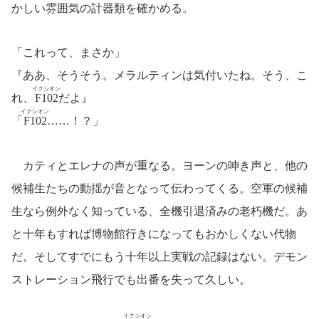
かしい雰囲気の計器類を確かめる。
「これって、まさか」
『ああ、そうそう。メラルティンは気付いたね。そう、こ
イクシオン
れ、
F102
だよ』
イクシオン
「
F102
……！？」
カティとエレナの声が重なる。ヨーンの呻き声と、他の
候補生たちの動揺が音となって伝わってくる。空軍の候補
生なら例外なく知っている、全機引退済みの老朽機だ。あ
と十年もすれば博物館行きになってもおかしくない代物
だ。そしてすでにもう十年以上実戦の記録はない。デモン
ストレーション飛行でも出番を失って久しい。
イクシオン