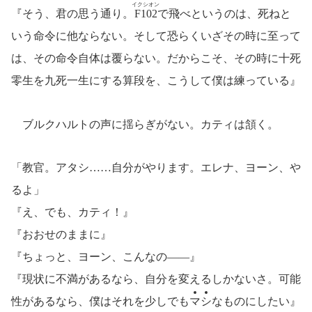
イクシオン
『そう、君の思う通り。
F102
で飛べというのは、死ねと
いう命令に他ならない。そして恐らくいざその時に至って
は、その命令自体は覆らない。だからこそ、その時に十死
零生を九死一生にする算段を、こうして僕は練っている』
ブルクハルトの声に揺らぎがない。カティは頷く。
「教官。アタシ……自分がやります。エレナ、ヨーン、や
るよ」
『え、でも、カティ！』
『おおせのままに』
『ちょっと、ヨーン、こんなの――』
『現状に不満があるなら、自分を変えるしかないさ。可能
性があるなら、僕はそれを少しでも
マ
シ
なものにしたい』