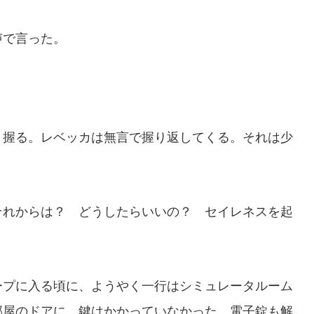
声で言った。
握る。レベッカは無言で握り返してくる。それは少
れからは？ どうしたらいいの？ セイレネスを起
プに入る頃に、ようやく一行はシミュレータルーム
部屋のドアに、鍵はかかっていなかった。電子錠も解