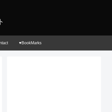
ト
ntact
♥BookMarks