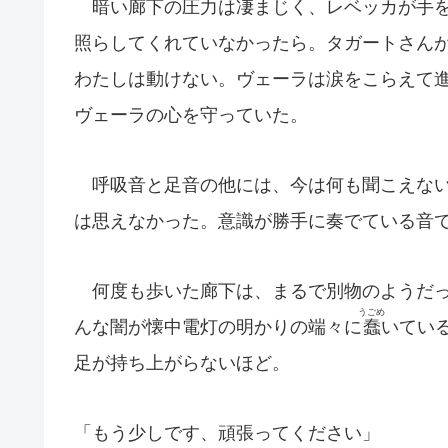
暗い廊下の圧力は凄まじく、レベッカが手を
照らしてくれていなかったら。タガートさん
わたしは動けない。ヴェーラは涙をこらえて
ヴェーラの心を守っていた。
呼吸音と足音の他には、今は何も聞こえない
は思えなかった。意識が勝手に奏でている音
何度も歩いた廊下は、まるで別物のようだっ
うごめ
んな闇が懐中電灯の明かりの端々に
蠢
いてい
足が持ち上がらないほど。
「もう少しです、頑張ってください」