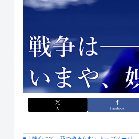
X
Facebook
■「静心にて、花の散るらむ」トップページ