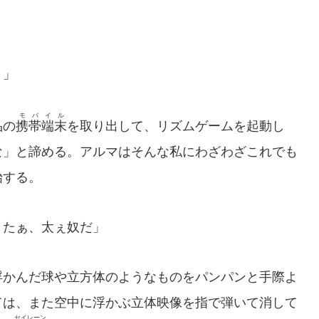
！」
モバイル
品の
携帯端末
を取り出して、リズムゲームを起動し
な」と諦める。アルマはそんな私にわざわざこれでも
始する。
うたぁ、太ぇ奴だ」
かんだ球や立方体のようなものをパンパンと手際よ
ては、また空中に浮かぶ立体映像を指で弾いて消して
セイレーン