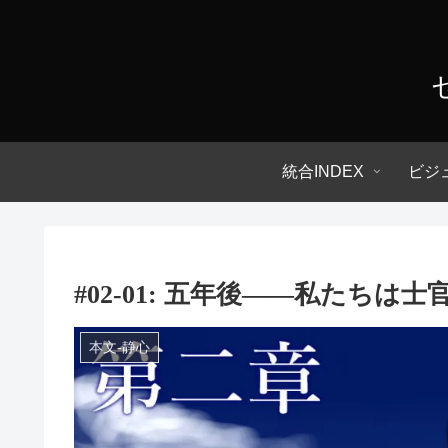
統合INDEX
ビジ
#02-01: 五年後――私たちは
本文-静心