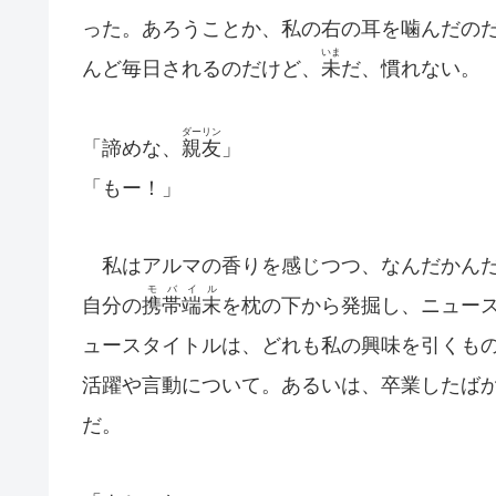
った。あろうことか、私の右の耳を噛んだの
いま
んど毎日されるのだけど、
未
だ、慣れない。
ダーリン
「諦めな、
親友
」
「もー！」
私はアルマの香りを感じつつ、なんだかんだ
モバイル
自分の
携帯端末
を枕の下から発掘し、ニュー
ュースタイトルは、どれも私の興味を引くも
活躍や言動について。あるいは、卒業したば
だ。