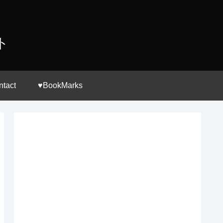
ト
ntact
♥BookMarks