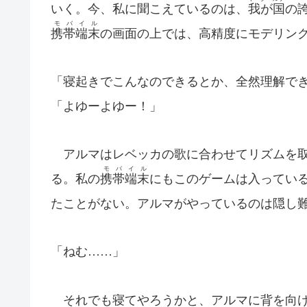
いく。今、私に聞こえているのは、
我が国
の
モバイル
携帯端末
の画面の上では、高精度にモデリン
「寝起きでこんなのできるとか、全然理解で
「よゆーよゆー！」
アルマはレベッカの歌に合わせてリズムを取
モバイル
る。私の
携帯端末
にもこのゲームは入ってい
たことがない。アルマがやっているのは隠し
「ねむ……」
それでも寝てやろうかと、アルマに背を向け