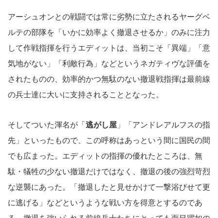
アーシュオンとの戦闘では常に劣勢に立たされるヤーグベ
ルテの部隊を「いかに効率よく撤退させるか」のみに注力
して作戦指揮を行うエディットは、当初こそ「異端」「意
気地がない」「利敵行為」などというネガティヴな評価を
されたものの、効率的かつ無駄のない撤退戦指揮は最前線
の兵士達に大いに支持されることとなった。
そしてついた渾名が「
逃がし屋
」「アンドレアルフスの指
先」といったもので、この呼称はあっという間に国民の間
でも広まった。エディットの指揮の優れたところは、無
駄・犠牲の少ない撤退だけではなく、撤退の後の強烈苛烈
な逆襲にあった。「撤退したと見せかけて一撃浴びせて更
に逃げる」などというような戦い方を得意とするのであ