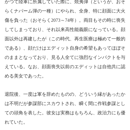
かつて陸軍に所属していた際に、焼夷弾（というが、おそ
らくナパーム弾の一種）にやられ、全身、特に顔面に大火
傷を負った（おそらく2073～74年）。両目もその時に喪失
してしまっており、それ以来高性能義眼になっている。顔
面以外は再建したが（この時代、再生医療は極めて一般的
である）、顔だけはエディット自身の希望もあってほぼそ
のままとなっており、見る人全てに強烈なインパクトを与
えている。なお、顔面喪失以前のエディットは自他共に認
める美女であった。
退院後、一度は軍を辞めたものの、どういう縁があったか
は不明だが参謀部にスカウトされ、瞬く間に作戦参謀とし
ての頭角を表した。彼女は実務はもちろん、政治力にも優
れていた。