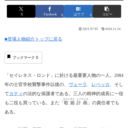
X
Facebook
はてブ
コピー
0
0
2021.07.05
2024.11.24
■登場人物紹介トップに戻る
ブックマーク
0
「セイレネス・ロンド」に於ける最重要人物の一人。2084
年の士官学校襲撃事件以後の、
ヴェーラ
、
レベッカ
、そし
て
カティ
の法的な保護者である。三人の精神的成長に一役
セイレネス・シーケンス
も二役も買っている。また「
歌姫計画
」の責任者でも
ある。