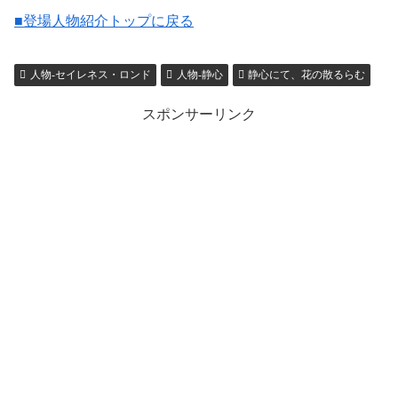
■登場人物紹介トップに戻る
人物-セイレネス・ロンド
人物-静心
静心にて、花の散るらむ
スポンサーリンク