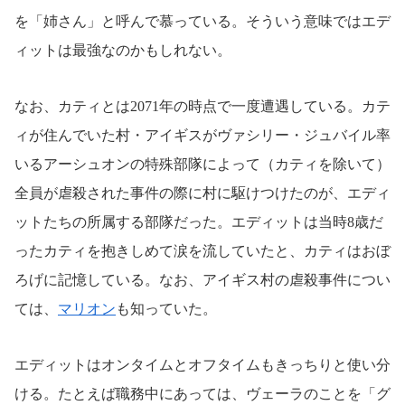
を「姉さん」と呼んで慕っている。そういう意味ではエデ
ィットは最強なのかもしれない。
なお、カティとは2071年の時点で一度遭遇している。カテ
ィが住んでいた村・アイギスがヴァシリー・ジュバイル率
いるアーシュオンの特殊部隊によって（カティを除いて）
全員が虐殺された事件の際に村に駆けつけたのが、エディ
ットたちの所属する部隊だった。エディットは当時8歳だ
ったカティを抱きしめて涙を流していたと、カティはおぼ
ろげに記憶している。なお、アイギス村の虐殺事件につい
ては、
マリオン
も知っていた。
エディットはオンタイムとオフタイムもきっちりと使い分
ける。たとえば職務中にあっては、ヴェーラのことを「グ