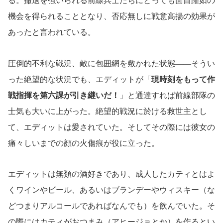
る。撤退を強いられる前線兵士たちにとっても面目躍如の
機会を得られることとなり、否応無しに戦意高揚の効果が
あったと言われている。
圧倒的不利な戦況、敵に包囲網を敷かれた状態――そうい
った絶望的な状況でも、エディットが「
現時刻をもって作
戦指揮を第六課が引き継いだ！
」と通達すれば前線部隊の
士気も大いに上がった。絶望的戦況に於ける救世主とし
て、エディットは愛されていた。そしてその際には彼女の
痛々しいまでの顔の火傷痕が役に立った。
エディットは無類の酒好きであり、成人したカティとはよ
くワインやビール、あるいはブランデーやウィスキー（な
どつまりアルコールであればなんでも）を飲んでいた。そ
の際にはカティがおつまみ（アヒージョとか）を作るとい