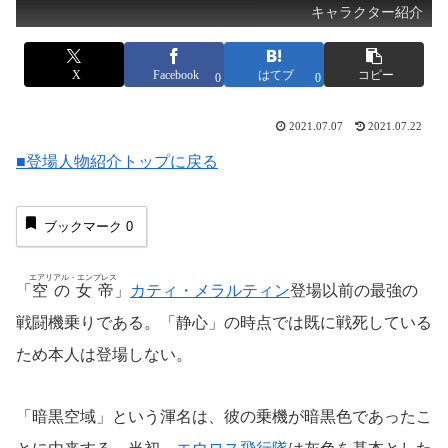
キャラクター紹介
X
Facebook
はてブ
コピー
0
0
2021.07.07
2021.07.22
■登場人物紹介トップに戻る
ブックマーク
0
エアリアル・エンプレス
「
空の女帝
」
カティ・メラルティン
登場以前の最強の
戦闘機乗りである。「静心」の時点では既に戦死している
ため本人は登場しない。
「暗黒空域」という渾名は、彼の乗機が暗黒色であったこ