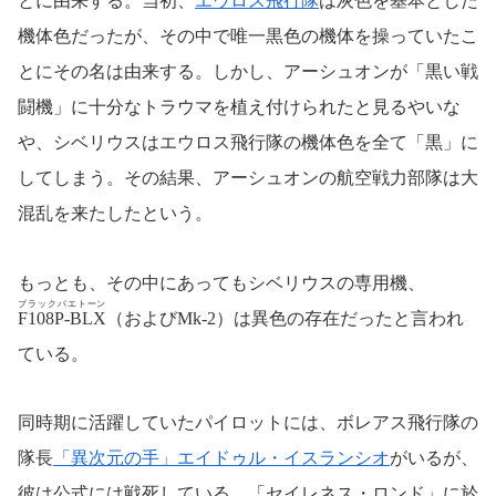
とに由来する。当初、
エウロス飛行隊
は灰色を基本とした
機体色だったが、その中で唯一黒色の機体を操っていたこ
とにその名は由来する。しかし、アーシュオンが「黒い戦
闘機」に十分なトラウマを植え付けられたと見るやいな
や、シベリウスはエウロス飛行隊の機体色を全て「黒」に
してしまう。その結果、アーシュオンの航空戦力部隊は大
混乱を来たしたという。
もっとも、その中にあってもシベリウスの専用機、
ブラックパエトーン
F108P-BLX
（およびMk-2）は異色の存在だったと言われ
ている。
同時期に活躍していたパイロットには、ボレアス飛行隊の
隊長
「異次元の手」エイドゥル・イスランシオ
がいるが、
彼は公式には戦死している。「セイレネス・ロンド」に於