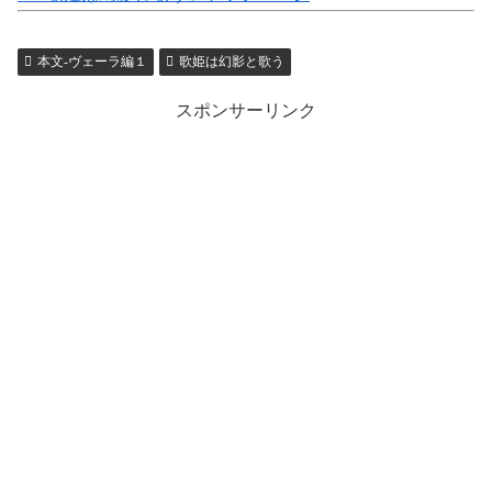
本文-ヴェーラ編１
歌姫は幻影と歌う
スポンサーリンク