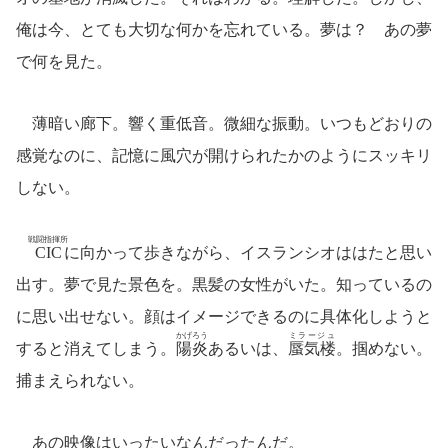
俺は今、とても大切な何かを忘れている。夢は？ あの夢
で何を見た。
薄暗い廊下。響く重低音。微細な振動。いつもどおりの
感覚なのに、記憶に風穴が開けられたかのようにスッキリ
しない。
戦闘指揮所
CIC
に向かって歩きながら、イスランシオははたと思い
出す。夢で見た景色を。黒髪の女性がいた。知っているの
に思い出せない。顔はイメージできるのに具体化しようと
かげろう
ミラージュ
すると消えてしまう。
陽炎
あるいは、
蜃気楼
。掴めない。
捕まえられない。
あの映像はいったいなんだったんだ。