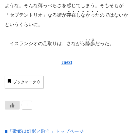
ような。そんな薄っぺらさを感じてしまう。そもそもが
「セプテントリオ」なる街が
存
在
し
な
か
っ
た
のではないか
というくらいに。
すいほ
イスランシオの足取りは、さながら
酔歩
だった。
↓next
ブックマーク
0
+1
■「歌姫は幻影と歌う」トップページ