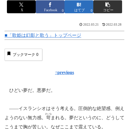
X
Facebook
はてブ
コピー
0
0
2022.03.21
2022.03.28
■「歌姫は幻影と歌う」トップページ
ブックマーク
0
↑previous
ひどい夢だ。悪夢だ。
――イスランシオはそう考える。圧倒的な絶望感、例え
さいな
ようのない無力感。
苛
まれる。夢だというのに、どうして
こうまで胸が苦しい。なぜここまで震えている。