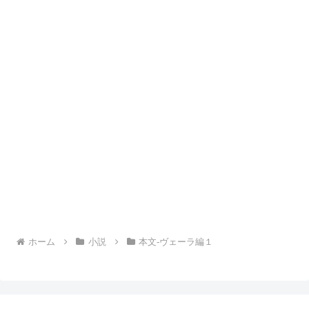
ホーム
小説
本文-ヴェーラ編１