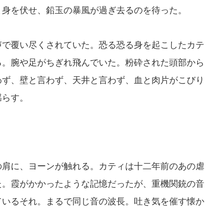
ま身を伏せ、鉛玉の暴風が過ぎ去るのを待った。
で覆い尽くされていた。恐る恐る身を起こしたカテ
る。腕や足がちぎれ飛んでいた。粉砕された頭部から
わず、壁と言わず、天井と言わず、血と肉片がこびり
揺らす。
肩に、ヨーンが触れる。カティは十二年前のあの虐
た。霞がかかったような記憶だったが、重機関銃の音
ているそれ。まるで同じ音の波長。吐き気を催す懐か