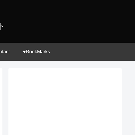
ト
ntact
♥BookMarks