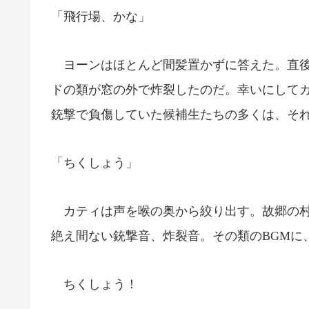
「飛行場、かな」
ヨーンはほとんど間髪置かずに答えた。直後
ドの類が窓の外で炸裂したのだ。幸いにして
銃撃で負傷していた候補生たちの多くは、そ
「ちくしょう」
カティは声を喉の奥から絞り出す。故郷の村
絶え間ない銃撃音、炸裂音。その類のBGMに
ちくしょう！