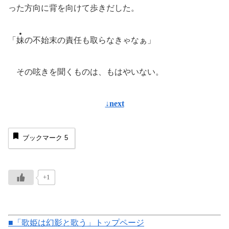
った方向に背を向けて歩きだした。
「
妹
の不始末の責任も取らなきゃなぁ」
その呟きを聞くものは、もはやいない。
↓next
ブックマーク
5
+1
■「歌姫は幻影と歌う」トップページ