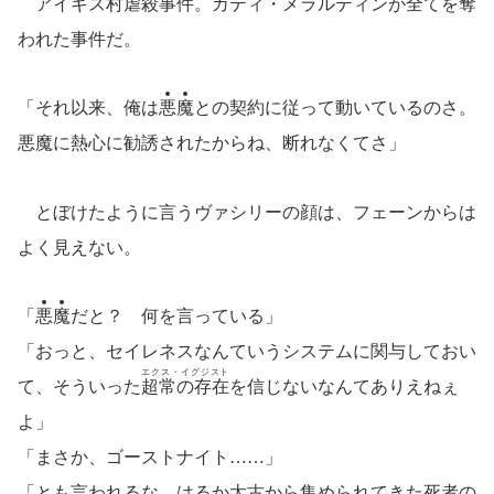
アイギス村虐殺事件。カティ・メラルティンが全てを奪
われた事件だ。
「それ以来、俺は
悪
魔
との契約に従って動いているのさ。
悪魔に熱心に勧誘されたからね、断れなくてさ」
とぼけたように言うヴァシリーの顔は、フェーンからは
よく見えない。
「
悪
魔
だと？ 何を言っている」
「おっと、セイレネスなんていうシステムに関与しておい
エクス・イグジスト
て、そういった
超常の存在
を信じないなんてありえねぇ
よ」
「まさか、ゴーストナイト……」
「とも言われるな。はるか太古から集められてきた死者の