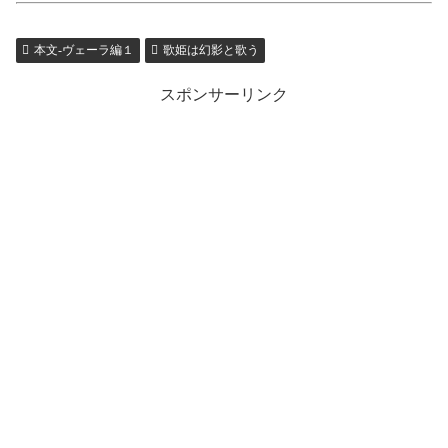
本文-ヴェーラ編１
歌姫は幻影と歌う
スポンサーリンク