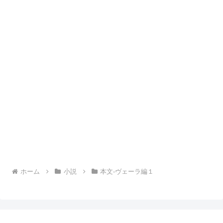
ホーム
小説
本文-ヴェーラ編１