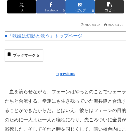
X
Facebook
はてブ
コピー
0
0
2022.04.28
2022.04.29
■「歌姫は幻影と歌う」トップページ
ブックマーク
5
↑previous
血を滴らせながら、フェーンはやっとのことでヴェーラ
たちと合流する。幸運にも生き残っていた海兵隊と合流す
ることができたからだ。とはいえ、彼らはフェーンの目的
のために一人また一人と犠牲になり、先ごろついに全員が
戦死した。そしてそれと時を同じくして、暗い校舎内にこ