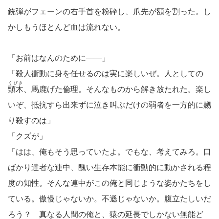
銃弾がフェーンの右手首を粉砕し、爪先が額を割った。し
かしもうほとんど血は流れない。
「お前はなんのために――」
「殺人衝動に身を任せるのは実に楽しいぜ。人としての
くびき
頸木
、馬鹿げた倫理。そんなものから解き放たれた。楽し
いぞ、抵抗すら出来ずに泣き叫ぶだけの弱者を一方的に嬲
り殺すのは」
「クズが」
「はは、俺もそう思っていたよ。でもな、考えてみろ。口
ばかり達者な連中、醜い生存本能に衝動的に動かされる程
度の知性。そんな連中がこの俺と同じような姿かたちをし
ている。傲慢じゃないか。不遜じゃないか。腹立たしいだ
ろう？ 真なる人間の俺と、猿の延長でしかない無能ど