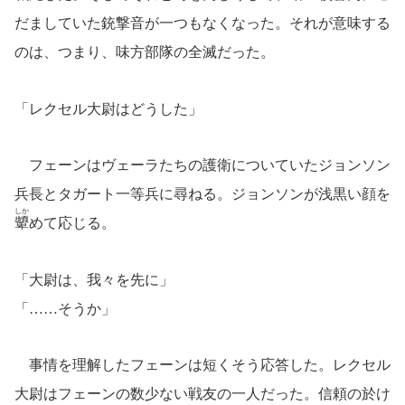
だましていた銃撃音が一つもなくなった。それが意味する
のは、つまり、味方部隊の全滅だった。
「レクセル大尉はどうした」
フェーンはヴェーラたちの護衛についていたジョンソン
兵長とタガート一等兵に尋ねる。ジョンソンが浅黒い顔を
しか
顰
めて応じる。
「大尉は、我々を先に」
「……そうか」
事情を理解したフェーンは短くそう応答した。レクセル
大尉はフェーンの数少ない戦友の一人だった。信頼の於け