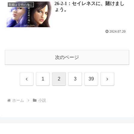
26-2-1：セイレネスに、賭けまし
歌姫は背明の海に
ょう。
2024.07.20
次のページ
前
次
1
2
3
39
へ
へ
ホーム
小説