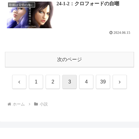
24-1-2：クロフォードの自嘲
歌姫は背明の海に
2024.06.15
次のページ
前
次
1
2
3
4
39
へ
へ
ホーム
小説