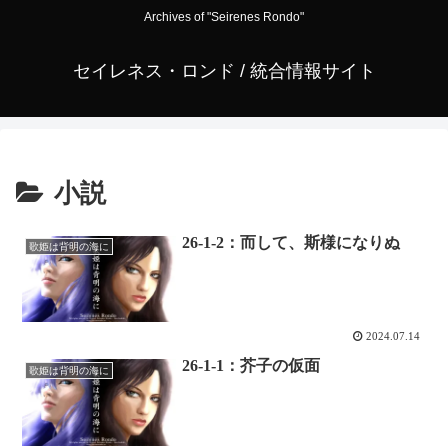
Archives of "Seirenes Rondo"
セイレネス・ロンド / 統合情報サイト
小説
26-1-2：而して、斯様になりぬ
歌姫は背明の海に
2024.07.14
26-1-1：芥子の仮面
歌姫は背明の海に