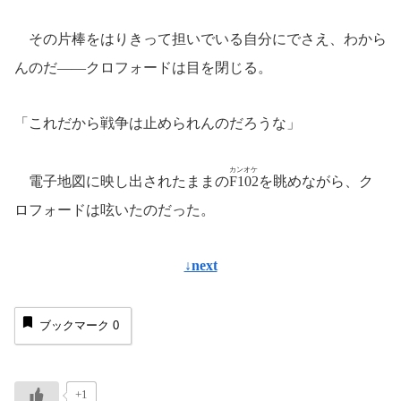
その片棒をはりきって担いでいる自分にでさえ、わから
んのだ――クロフォードは目を閉じる。
「これだから戦争は止められんのだろうな」
カンオケ
電子地図に映し出されたままの
F102
を眺めながら、ク
ロフォードは呟いたのだった。
↓next
ブックマーク
0
+1