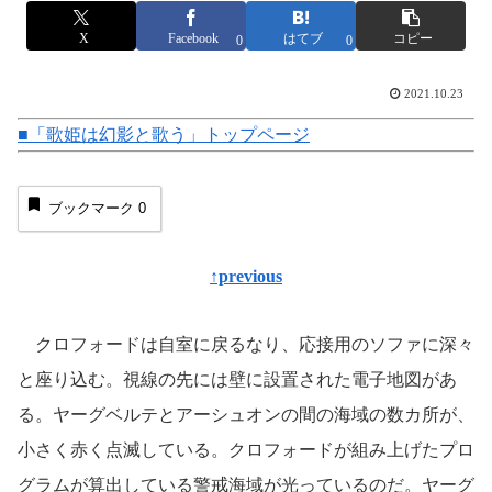
X
Facebook
はてブ
コピー
0
0
2021.10.23
■「歌姫は幻影と歌う」トップページ
ブックマーク
0
↑previous
クロフォードは自室に戻るなり、応接用のソファに深々
と座り込む。視線の先には壁に設置された電子地図があ
る。ヤーグベルテとアーシュオンの間の海域の数カ所が、
小さく赤く点滅している。クロフォードが組み上げたプロ
グラムが算出している警戒海域が光っているのだ。ヤーグ