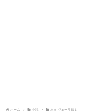
ホーム
小説
本文-ヴェーラ編１