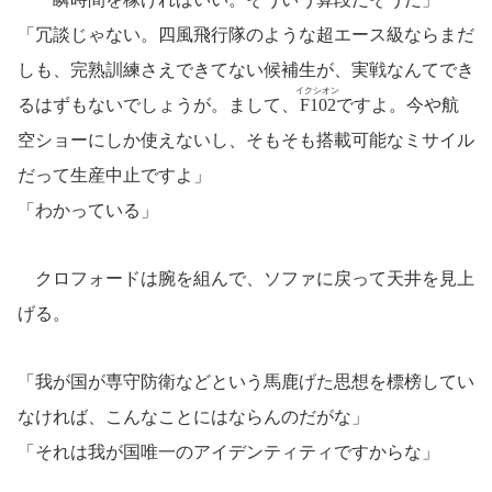
「冗談じゃない。四風飛行隊のような超エース級ならまだ
しも、完熟訓練さえできてない候補生が、実戦なんてでき
イクシオン
るはずもないでしょうが。まして、
F102
ですよ。今や航
空ショーにしか使えないし、そもそも搭載可能なミサイル
だって生産中止ですよ」
「わかっている」
クロフォードは腕を組んで、ソファに戻って天井を見上
げる。
「我が国が専守防衛などという馬鹿げた思想を標榜してい
なければ、こんなことにはならんのだがな」
「それは我が国唯一のアイデンティティですからな」