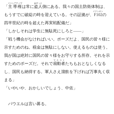
イニシアティヴ
ぬすっと
「
主導権
は常に
盗人
側にある。我々の国土防衛体制は、
イクシオン
もうすでに破綻の時を迎えている。その証拠が、
F102
の
四半世紀の時を超えた再実戦配備だ」
「しかしそれは学生に無駄死にしろと――」
「戦う機会がなければいい。ポーズだよ、国民の皆々様に
示すためのね。税金は無駄にしない。使えるものは使う。
我が国は絶対に国民の皆々様をお守りする所存。それを示
マスコミ
すためのポーズだ。それで
扇動者
たちもおとなしくなる
し、国民も納得する。軍人さえ溜飲を下げれば万事丸く収
まる」
「いやいや、おかしいでしょう、中佐」
パウエルは言い募る。