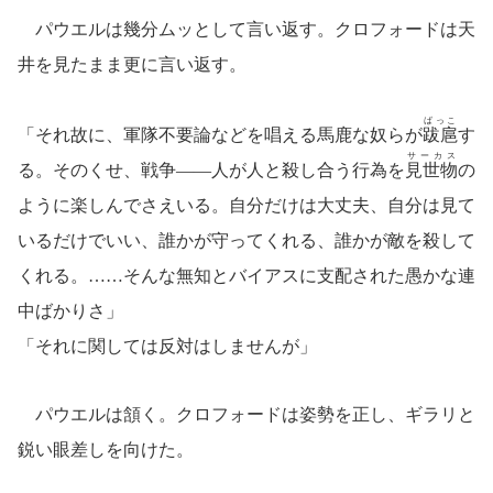
パウエルは幾分ムッとして言い返す。クロフォードは天
井を見たまま更に言い返す。
ばっこ
「それ故に、軍隊不要論などを唱える馬鹿な奴らが
跋扈
す
サーカス
る。そのくせ、戦争――人が人と殺し合う行為を
見世物
の
ように楽しんでさえいる。自分だけは大丈夫、自分は見て
いるだけでいい、誰かが守ってくれる、誰かが敵を殺して
くれる。……そんな無知とバイアスに支配された愚かな連
中ばかりさ」
「それに関しては反対はしませんが」
パウエルは頷く。クロフォードは姿勢を正し、ギラリと
鋭い眼差しを向けた。