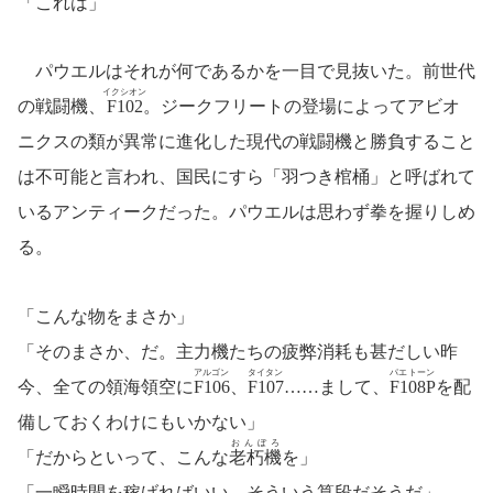
「これは」
パウエルはそれが何であるかを一目で見抜いた。前世代
イクシオン
の戦闘機、
F102
。ジークフリートの登場によってアビオ
ニクスの類が異常に進化した現代の戦闘機と勝負すること
は不可能と言われ、国民にすら「羽つき棺桶」と呼ばれて
いるアンティークだった。パウエルは思わず拳を握りしめ
る。
「こんな物をまさか」
「そのまさか、だ。主力機たちの疲弊消耗も甚だしい昨
アルゴン
タイタン
パエトーン
今、全ての領海領空に
F106
、
F107
……まして、
F108P
を配
備しておくわけにもいかない」
おんぼろ
「だからといって、こんな
老朽機
を」
「一瞬時間を稼げればいい。そういう算段だそうだ」