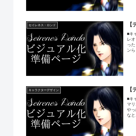
【
セイレネス・ロンド
■キ
レオ
った
ンら
【
キャラクターデザイン
■キ
マリ
やっ
なと