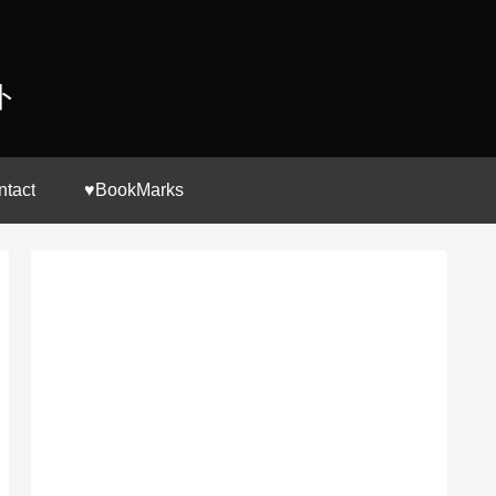
ト
ntact
♥BookMarks