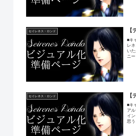
【
セイレネス・ロンド
■キ
レネ
いた
ニー（
【
セイレネス・ロンド
■キ
アル
イン
思う