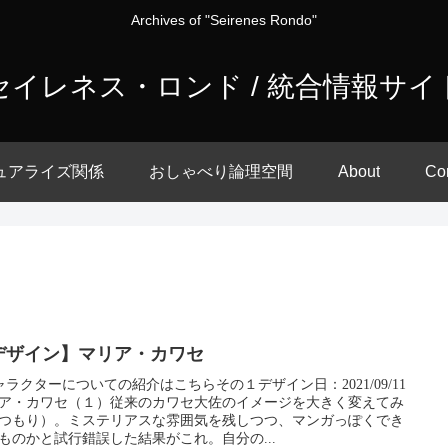
Archives of "Seirenes Rondo"
セイレネス・ロンド / 統合情報サイ
ュアライズ関係
おしゃべり論理空間
About
Co
デザイン】マリア・カワセ
ャラクターについての紹介はこちらその１デザイン日：2021/09/11
ア・カワセ（１）従来のカワセ大佐のイメージを大きく変えてみ
つもり）。ミステリアスな雰囲気を残しつつ、マンガっぽくでき
ものかと試行錯誤した結果がこれ。自分の...