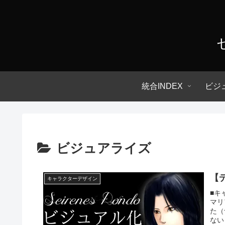
統合INDEX
ビジ
ビジュアライズ
【
キャラクターデザイン
■キ
マリ
た（
ない