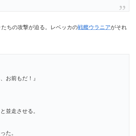
ラたちの攻撃が迫る。レベッカの
戦艦ウラニア
がそれ
ナ、お前もだ！』
アと並走させる。
った。