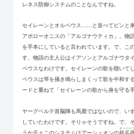
レネス防御システムのことなんですね。
セイレーンとオルペウス……と並べてピンと
アポローオニスの「アルゴナウティカ」。物
を手本にしていると言われています。で、こ
す。物語の主人公はイアソンとアルゴナウタ
ペウスなわけです。セイレーンの歌を聴いて
ペウスは琴を掻き鳴らしまくって歌を中和す
ードと重ねて「セイレーンの歌から身を守る
ヤーグベルテ首脳陣も馬鹿ではないので、い
していたわけです。そりゃそうですね。で、
オーパー
うか元々このシステムはアーシュオンの
超兵