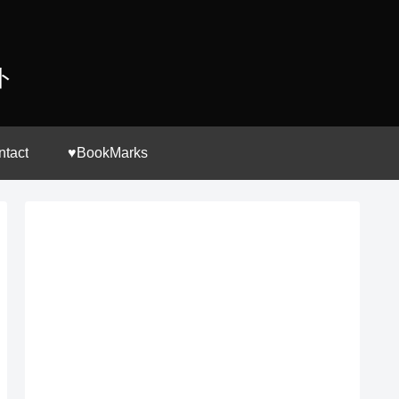
ト
ntact
♥BookMarks