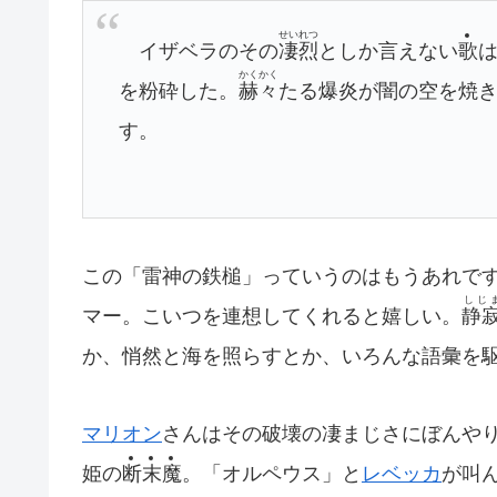
せいれつ
イザベラのその
凄烈
としか言えない
歌
かくかく
を粉砕した。
赫々
たる爆炎が闇の空を焼
す。
この「雷神の鉄槌」っていうのはもうあれで
しじ
マー。こいつを連想してくれると嬉しい。
静
か、悄然と海を照らすとか、いろんな語彙を
マリオン
さんはその破壊の凄まじさにぼんや
姫の
断
末
魔
。「オルペウス」と
レベッカ
が叫