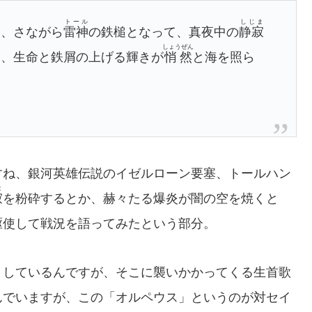
トール
しじま
は、さながら
雷神
の鉄槌となって、真夜中の
静寂
しょうぜん
き、生命と鉄屑の上げる輝きが
悄然
と海を照ら
すね、銀河英雄伝説のイゼルローン要塞、トールハン
ま
寂
を粉砕するとか、赫々たる爆炎が闇の空を焼くと
駆使して戦況を語ってみたという部分。
りしているんですが、そこに襲いかかってくる生首歌
んでいますが、この「オルペウス」というのが対セイ