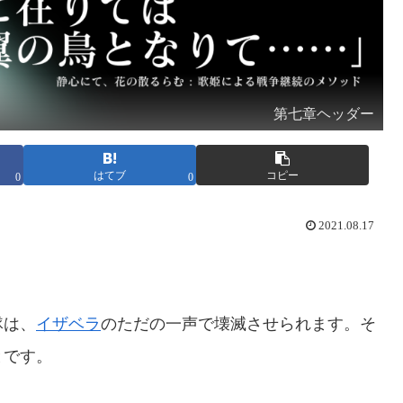
第七章ヘッダー
はてブ
コピー
0
0
2021.08.17
隊は、
イザベラ
のただの一声で壊滅させられます。そ
とです。